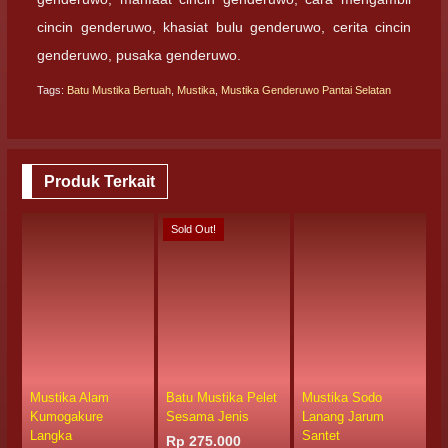
cincin genderuwo, khasiat bulu genderuwo, cerita cincin
genderuwo, pusaka genderuwo.
Tags:
Batu Mustika Bertuah
,
Mustika
,
Mustika Genderuwo Pantai Selatan
Produk Terkait
Sold Out!
Mustika Alam
Batu Mustika Pelet
Mustika Sodo
M
Kumogakure
Sesama Jenis
Lanang Jarum
A
Langka
Santet
Rp 275.000
R