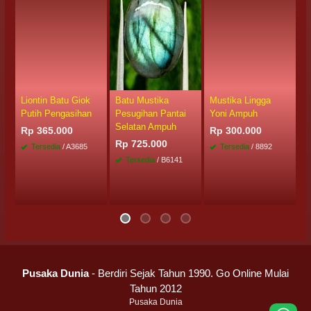
Liontin Batu Giok
Batu Mustika
Mustika Lingga
M
Putih Pengasihan
Pesugihan Pantai
Yoni Ampuh
L
Selatan Ampuh
Rp 365.000
Rp 300.000
R
Rp 725.000
Tersedia
/ A3685
Tersedia
/ 8892
Tersedia
/ B6141
Pusaka Dunia
- Berdiri Sejak Tahun 1990. Go Online Mulai
Tahun 2012
Pusaka Dunia