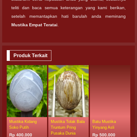
teliti dan baca semua keterangan yang kami berikan,
setelah memantapkan hati barulah anda meminang
Mustika Empat Teratai
.
Produk Terkait
Mustika Kidang
Mustika Tolak Bala
Batu Mustika
M
Soko Putih
Truntum Pring
Yinyang Asli
A
Pusaka Dunia
Rp 400.000
Rp 500.000
R