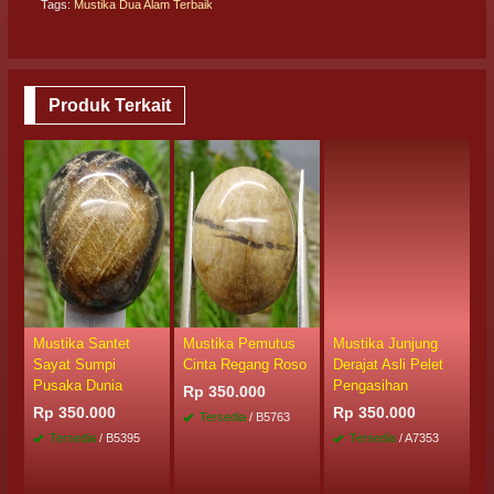
Tags:
Mustika Dua Alam Terbaik
Produk Terkait
Mustika Santet
Mustika Pemutus
Mustika Junjung
M
Sayat Sumpi
Cinta Regang Roso
Derajat Asli Pelet
D
Pusaka Dunia
Pengasihan
A
Rp 350.000
Rp 350.000
Rp 350.000
R
Tersedia
/ B5763
Tersedia
/ B5395
Tersedia
/ A7353