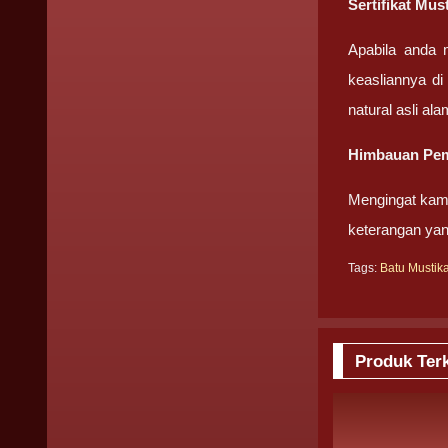
Sertifikat Mus
Apabila anda 
keasliannya di
natural asli ala
Himbauan Pem
Mengingat kami
keterangan yan
Tags:
Batu Mustik
Produk Terk