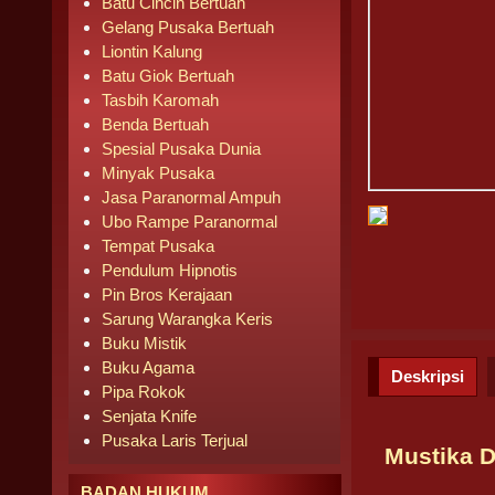
Batu Cincin Bertuah
Gelang Pusaka Bertuah
Liontin Kalung
Batu Giok Bertuah
Tasbih Karomah
Benda Bertuah
Spesial Pusaka Dunia
Minyak Pusaka
Jasa Paranormal Ampuh
Ubo Rampe Paranormal
Tempat Pusaka
Pendulum Hipnotis
Pin Bros Kerajaan
Sarung Warangka Keris
Buku Mistik
Buku Agama
Deskripsi
Pipa Rokok
Senjata Knife
Pusaka Laris Terjual
Mustika 
BADAN HUKUM