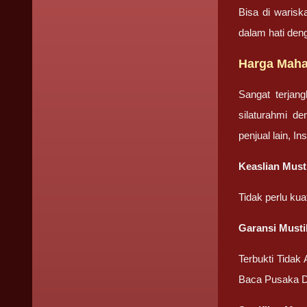
Bisa di warisk
dalam hati den
Harga Maha
Sangat terjan
silaturahmi d
penjual lain, I
Keaslian Must
Tidak perlu ku
Garansi Musti
Terbukti Tidak
Baca Pusaka D