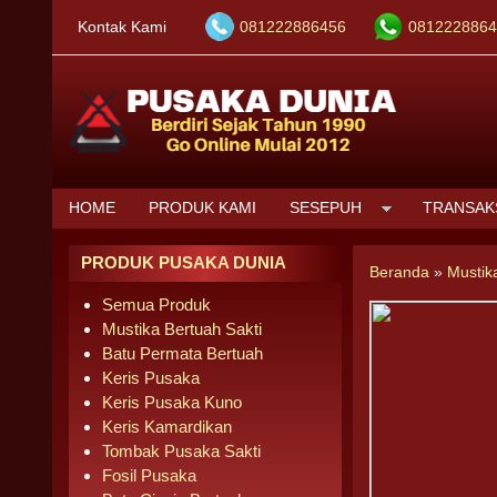
Kontak Kami
081222886456
0812228864
HOME
PRODUK KAMI
SESEPUH
TRANSAK
PRODUK PUSAKA DUNIA
Beranda
»
Mustik
Semua Produk
Mustika Bertuah Sakti
Batu Permata Bertuah
Keris Pusaka
Keris Pusaka Kuno
Keris Kamardikan
Tombak Pusaka Sakti
Fosil Pusaka