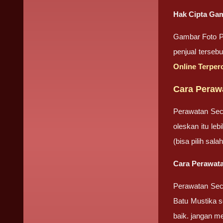
Hak Cipta Gam
Gambar Foto Pr
penjual terseb
Online Terper
Cara Peraw
Perawatan Sec
oleskan itu le
(bisa pilih sa
Cara Perawata
Perawatan Seca
Batu Mustika se
baik. jangan m