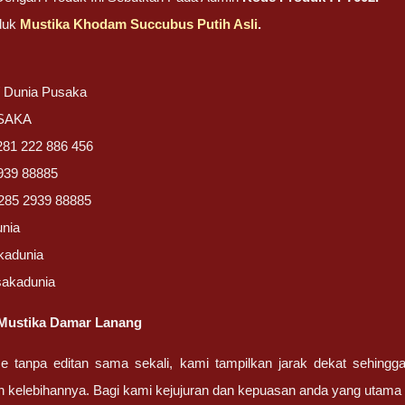
duk
Mustika Khodam Succubus Putih Asli
.
/ Dunia Pusaka
USAKA
281 222 886 456
939 88885
285 2939 88885
unia
kadunia
sakadunia
Mustika Damar Lanang
ze tanpa editan sama sekali, kami tampilkan jarak dekat sehing
n kelebihannya. Bagi kami kejujuran dan kepuasan anda yang uta