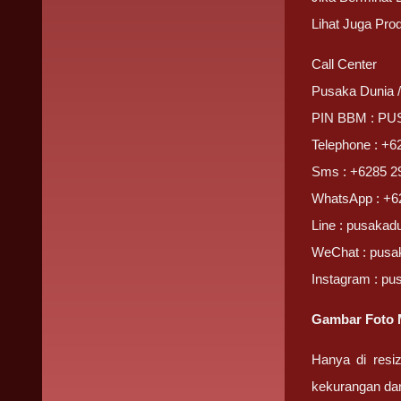
Lihat Juga Pro
Call Center
Pusaka Dunia 
PIN BBM : P
Telephone : +6
Sms : +6285 2
WhatsApp : +6
Line : pusakad
WeChat : pusa
Instagram : pu
Gambar Foto 
Hanya di resi
kekurangan da