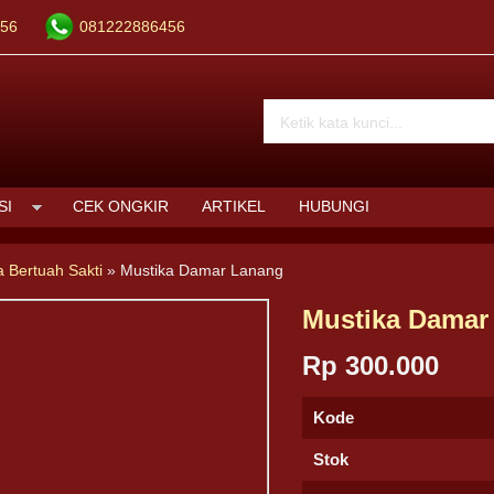
56
081222886456
SI
CEK ONGKIR
ARTIKEL
HUBUNGI
a Bertuah Sakti
»
Mustika Damar Lanang
Mustika Damar
Rp 300.000
Kode
Stok