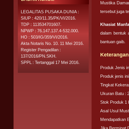
Mustika Damar 
tersebut juga 
LEGALITAS PUSAKA DUNIA :
SIUP : 420/11.35/PK/VI/2016.
TDP : 113534701607.
Khasiat Manfa
NPWP : 76.147.137.4-532.000.
dalam bentuk 
HO : 503/IG/359/VI/2016.
bantuan gaib.
Akta Notaris No. 10. 11 Mei 2016.
Register Pengadilan :
Keterangan
137/2016/PN.SKH.
SPPL : Tertanggal 17 Mei 2016.
Produk Jenis 
Produk jenis i
Tingkat Kekera
Ukuran Batu : 
Stok Produk 1 
Asal Usul Must
Mendapatkan 
Jika Berminat