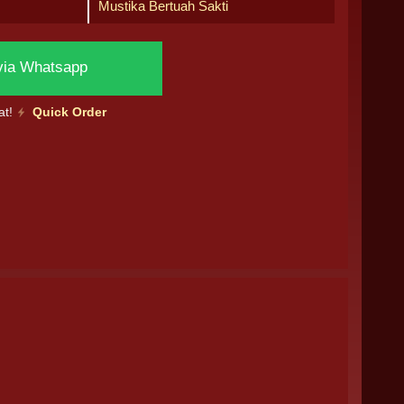
Mustika Bertuah Sakti
via Whatsapp
at!
Quick Order