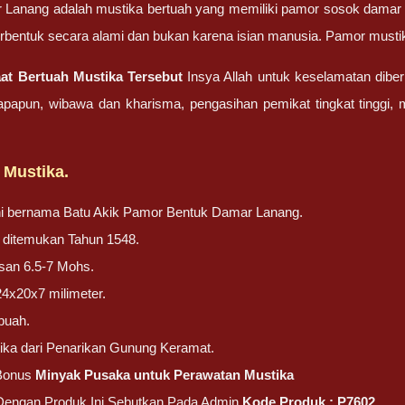
Lanang adalah mustika bertuah yang memiliki pamor sosok damar l
terbentuk secara alami dan bukan karena isian manusia. Pamor must
at Bertuah Mustika Tersebut
Insya Allah untuk keselamatan dib
apapun, wibawa dan kharisma, pengasihan pemikat tingkat tinggi
 Mustika.
ini bernama Batu Akik Pamor Bentuk Damar Lanang.
ni ditemukan Tahun 1548.
san 6.5-7 Mohs.
24x20x7 milimeter.
buah.
ika dari Penarikan Gunung Keramat.
Bonus
Minyak Pusaka untuk Perawatan Mustika
 Dengan Produk Ini Sebutkan Pada Admin
Kode Produk : P7602.