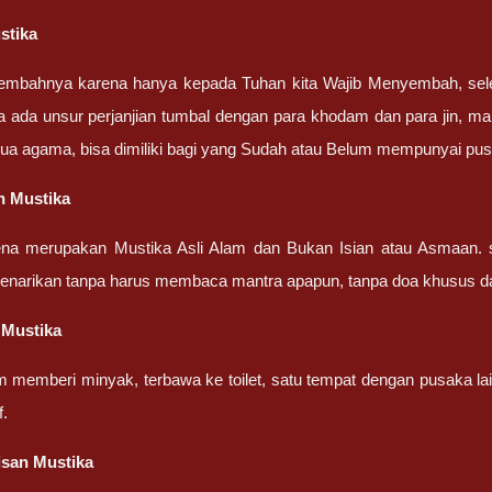
stika
embahnya karena hanya kepada Tuhan kita Wajib Menyembah, sel
a ada unsur perjanjian tumbal dengan para khodam dan para jin, ma
ua agama, bisa dimiliki bagi yang Sudah atau Belum mempunyai pu
n Mustika
ena merupakan Mustika Asli Alam dan Bukan Isian atau Asmaan. 
penarikan tanpa harus membaca mantra apapun, tanpa doa khusus d
 Mustika
m memberi minyak, terbawa ke toilet, satu tempat dengan pusaka la
f.
isan Mustika