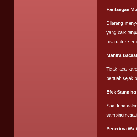
Pantangan Mu
Dilarang meny
yang baik tanp
bisa untuk sem
Mantra Bacaa
Tidak ada kar
bertuah sejak 
Efek Samping
Saat lupa dala
samping negati
Penerima War