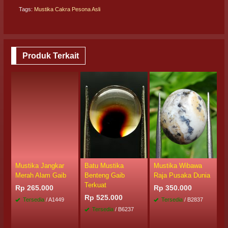
Tags:
Mustika Cakra Pesona Asli
Produk Terkait
Mustika Jangkar
Batu Mustika
Mustika Wibawa
M
Merah Alam Gaib
Benteng Gaib
Raja Pusaka Dunia
E
Terkuat
Rp 265.000
Rp 350.000
R
Rp 525.000
Tersedia
/ A1449
Tersedia
/ B2837
Tersedia
/ B6237