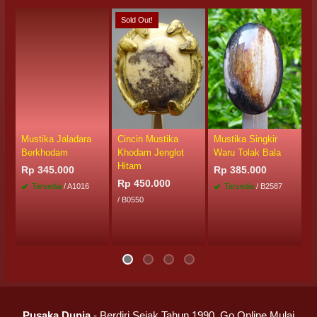
Sold Out!
Mustika Jaladara
Cincin Mustika
Mustika Singkir
B
Berkhodam
Khodam Jenglot
Waru Tolak Bala
P
Hitam
Rp 345.000
Rp 385.000
R
Rp 450.000
Tersedia
/ A1016
Tersedia
/ B2587
/ B0550
Pusaka Dunia
- Berdiri Sejak Tahun 1990. Go Online Mulai