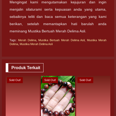
Mengingat kami mengutamakan kejujuran dan ingin
menjalin silaturami serta kepuasan anda yang utama,
sebaiknya teliti dan baca semua keterangan yang kami
berikan, setelah memantapkan hati barulah anda
meminang Mustika Bertuah Merah Delima Asli.
Tags:
Merah Delima
,
Mustika Bertuah Merah Delima Asli
,
Mustika Merah
Delima
,
Mustika Merah Delima Asli
Produk Terkait
Sold Out!
Sold Out!
Sold Out!
S