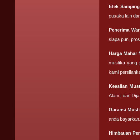
Efek Sampin
pusaka lain da
Penerima Wa
siapa pun, pro
Harga Mahar
mustika yang p
kami persilahk
Keaslian
Must
Alami, dan Dij
Garansi
Must
anda bayarkan,
Himbauan Pe