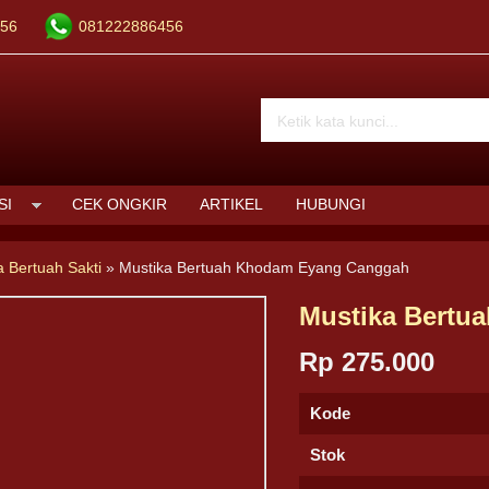
56
081222886456
SI
CEK ONGKIR
ARTIKEL
HUBUNGI
a Bertuah Sakti
»
Mustika Bertuah Khodam Eyang Canggah
Mustika Bertu
Rp 275.000
Kode
Stok