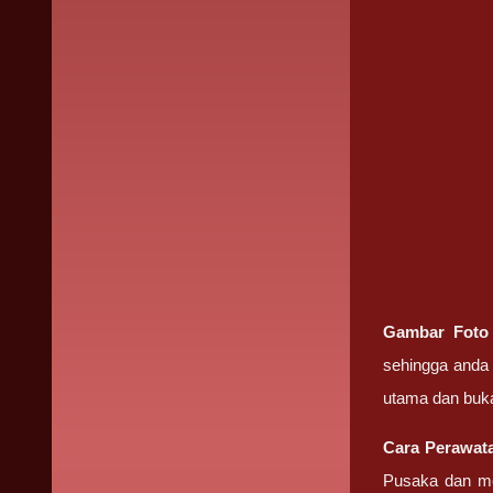
Gambar Fot
sehingga anda 
utama dan buk
Cara Perawa
Pusaka dan me