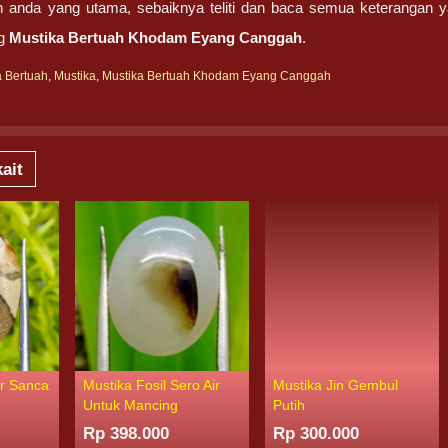
n anda yang utama, sebaiknya teliti dan baca semua keterangan y
ng
Mustika Bertuah Khodam Eyang Canggah
.
a Bertuah
,
Mustika
,
Mustika Bertuah Khodam Eyang Canggah
ait
ar Sanca
Mustika Fosil Sero Air
Mustika Jin Gembul
Untuk Mancing
Putih
Rp 398.000
Rp 300.000