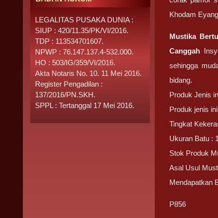
Khodam Eyang
LEGALITAS PUSAKA DUNIA :
SIUP : 420/11.35/PK/VI/2016.
Mustika Ber
TDP : 113534701607.
Canggah
Insya
NPWP : 76.147.137.4-532.000.
HO : 503/IG/359/VI/2016.
sehingga muda
Akta Notaris No. 10. 11 Mei 2016.
bidang.
Register Pengadilan :
137/2016/PN.SKH.
Produk Jenis i
SPPL : Tertanggal 17 Mei 2016.
Produk jenis i
Tingkat Kekera
Ukuran Batu : 
Stok Produk M
Asal Usul Mus
Mendapatkan 
P856