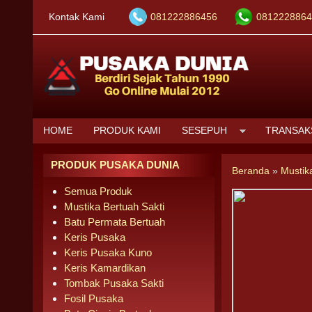
Kontak Kami
081222886456
0812228864
HOME
PRODUK KAMI
SESEPUH
TRANSAK
PRODUK PUSAKA DUNIA
Beranda
»
Mustik
Semua Produk
Mustika Bertuah Sakti
Batu Permata Bertuah
Keris Pusaka
Keris Pusaka Kuno
Keris Kamardikan
Tombak Pusaka Sakti
Fosil Pusaka