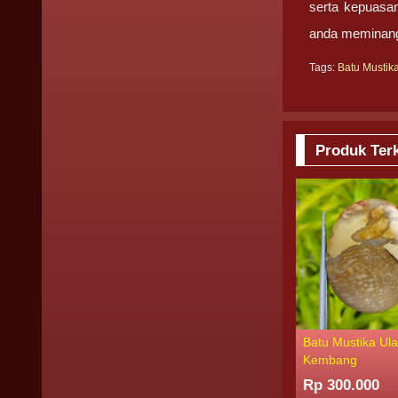
serta kepuasa
anda memina
Tags:
Batu Mustik
Produk Terk
Batu Mustika Ul
Kembang
Rp 300.000