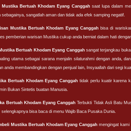
g
Mustika Bertuah Khodam Eyang Canggah
saat lupa dalam mem
n sebagainya, sangatlah aman dan tidak ada efek samping negatif.
risan
Mustika Bertuah Khodam Eyang Canggah
bisa di wariskan
ses pemberian warisan Mustika cukup anda berniat dalam hati dengan
Mustika Bertuah Khodam Eyang Canggah
sangat terjangkau buk
aling utama sebagai sarana menjalin silaturahmi dengan anda, d
an anda membandingkan dengan penjual lain, Insyaallah dari segi kua
ika Bertuah Khodam Eyang Canggah
tidak perlu kuatir karena
amin Bukan Sintetis buatan Manusia.
ika Bertuah Khodam Eyang Canggah
Terbukti Tidak Asli Batu Mu
 selengkapnya bisa baca di menu Wajib Baca Pusaka Dunia.
mbeli
Mustika Bertuah Khodam Eyang Canggah
mengingat kami m