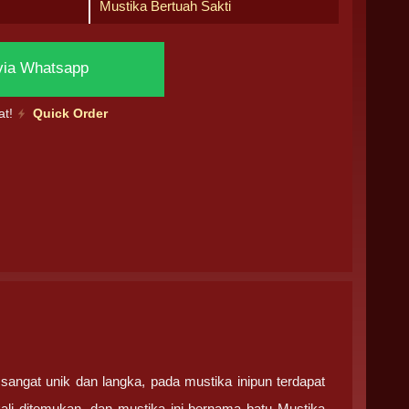
Mustika Bertuah Sakti
via Whatsapp
at!
Quick Order
ngat unik dan langka, pada mustika inipun terdapat
ali ditemukan, dan mustika ini bernama batu Mustika