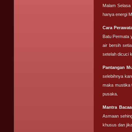
Malam Selasa K
hanya energi M
Cara Perawa
Batu Permata y
air bersih set
setelah dicuci 
Pantangan
Mu
selebihnya kar
maka mustika t
pusaka.
Mantra Baca
Asmaan sehing
khusus dan ji