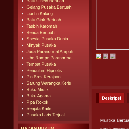
Batu Cincin Bertuah
Gelang Pusaka Bertuah
Liontin Kalung
Batu Giok Bertuah
Tasbih Karomah
Benda Bertuah
Spesial Pusaka Dunia
Minyak Pusaka
Jasa Paranormal Ampuh
Ubo Rampe Paranormal
Tempat Pusaka
Pendulum Hipnotis
Pin Bros Kerajaan
Sarung Warangka Keris
Buku Mistik
Buku Agama
Deskripsi
Pipa Rokok
Senjata Knife
Pusaka Laris Terjual
Mustika Bertu
BADAN HUKUM
corak pamor se