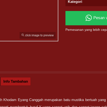
Kategori
Pesan 
Pemesanan yang lebih cep
click image to preview
Info Tambahan
ah Khodam Eyang Canggah merupakan batu mustika bertuah yang sa
perti membentuk huruf Y yang sangat unik dan sangat jarang sek