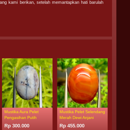
ang kami berikan, setelah memantapkan hati barulah
Mustika Aura Pelet
Mustika Pelet Selendang
Mustika
Pengasihan Putih
Merah Dewi Anjani
Rp 350
Rp 300.000
Rp 455.000
Tersed