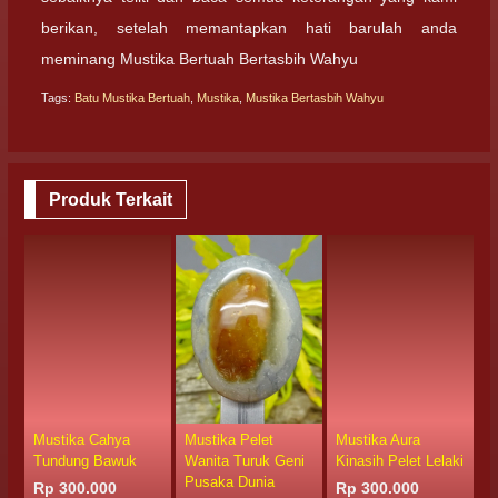
berikan, setelah memantapkan hati barulah anda
meminang Mustika Bertuah Bertasbih Wahyu
Tags:
Batu Mustika Bertuah
,
Mustika
,
Mustika Bertasbih Wahyu
Produk Terkait
Mustika Cahya
Mustika Pelet
Mustika Aura
M
Tundung Bawuk
Wanita Turuk Geni
Kinasih Pelet Lelaki
D
Pusaka Dunia
Rp 300.000
Rp 300.000
R