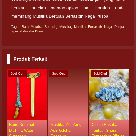
berikan, setelah memantapkan hati barulah anda
meminang Mustika Bertuah Bertasbih Naga Puspa
Tags:
Batu Mustika Bertuah
,
Mustika
,
Mustika Bertasbih Naga Puspa
,
Spesial Pusaka Dunia
Produk Terkait
Sold Out!
Sold Out!
Sold Out!
S
Keris Keramat
Mustika Yin Yang
Cincin Pusaka
P
Brahma Watu
Asli Koleksi
Tarikan Ghaib
D