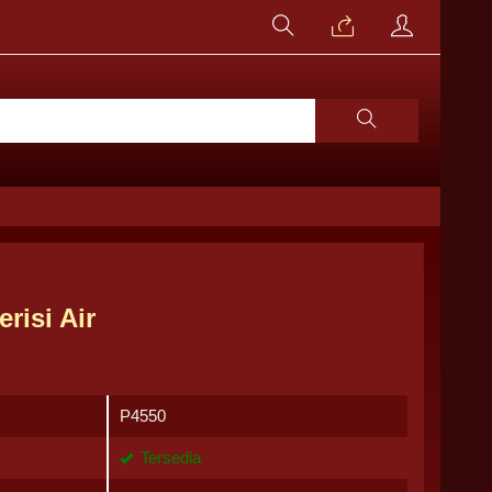
risi Air
P4550
Tersedia