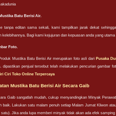
sakadunia
ustika Batu Berisi Air.
ze tanpa editan sama sekali, kami tampilkan jarak dekat sehing
n kelebihannya. Bagi kami kejujuran dan kepuasan anda yang uta
bar Foto.
oduk Mustika Batu Berisi Air merupakan foto asli dari
Pusaka Du
n. dipastikan penjual tersebut telah melakukan pencurian gambar 
iri Ciri Toko Online Terpercaya
tan Mustika Batu Berisi Air Secara Gaib
ara Gaib sangatlah mudah, cukup menyandingkan Minyak Perawa
bih baik. Lakukan satu malam penuh setiap Malam Jumat Kliwon ata
lah satu). Jika anda lupa memberi minyak tidak akan ada efek sampin