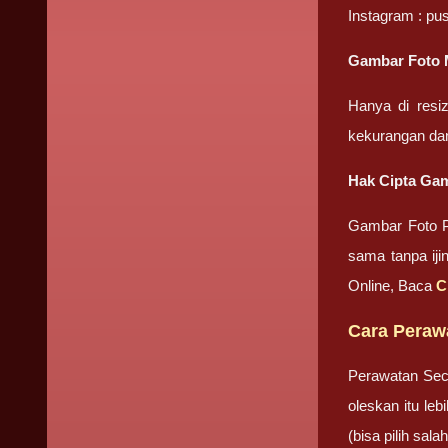
Instagram : pu
Gambar Foto M
Hanya di resi
kekurangan da
Hak Cipta Gam
Gambar Foto Pr
sama tanpa iji
Online, Baca
C
Cara Perawa
Perawatan Sec
oleskan itu le
(bisa pilih sa