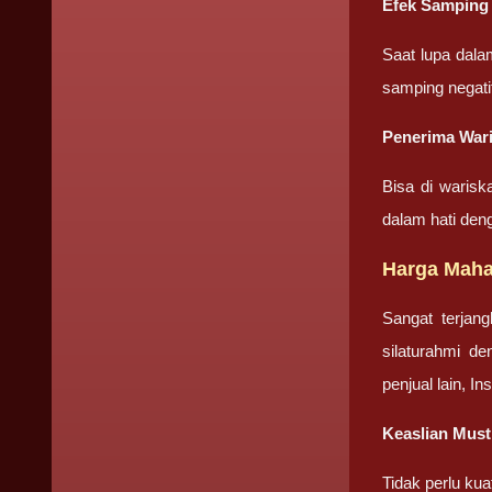
Efek Samping 
Saat lupa dala
samping negati
Penerima Wari
Bisa di warisk
dalam hati den
Harga Mahar
Sangat terjan
silaturahmi d
penjual lain, I
Keaslian Musti
Tidak perlu ku