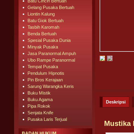
Batu Cincin Bertuah
Gelang Pusaka Bertuah
Liontin Kalung
Batu Giok Bertuah
Tasbih Karomah
Benda Bertuah
Spesial Pusaka Dunia
Minyak Pusaka
Jasa Paranormal Ampuh
Ubo Rampe Paranormal
Tempat Pusaka
Pendulum Hipnotis
Pin Bros Kerajaan
Sarung Warangka Keris
Buku Mistik
Buku Agama
Deskripsi
Pipa Rokok
Senjata Knife
Pusaka Laris Terjual
Mustika 
BADAN HUKUM