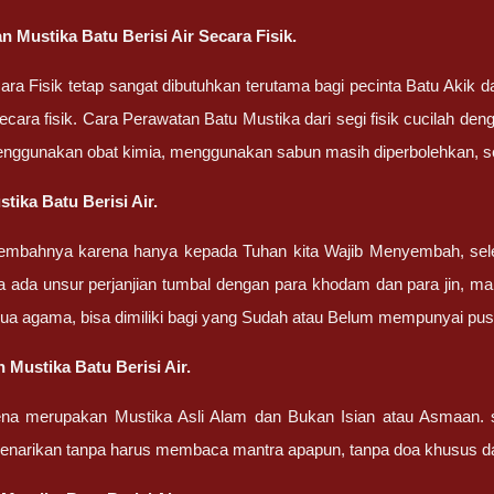
 Mustika Batu Berisi Air Secara Fisik.
ra Fisik tetap sangat dibutuhkan terutama bagi pecinta Batu Akik
cara fisik. Cara Perawatan Batu Mustika dari segi fisik cucilah dengan
enggunakan obat kimia, menggunakan sabun masih diperbolehkan, set
tika Batu Berisi Air.
embahnya karena hanya kepada Tuhan kita Wajib Menyembah, sel
a ada unsur perjanjian tumbal dengan para khodam dan para jin, ma
ua agama, bisa dimiliki bagi yang Sudah atau Belum mempunyai pu
 Mustika Batu Berisi Air.
ena merupakan Mustika Asli Alam dan Bukan Isian atau Asmaan. 
penarikan tanpa harus membaca mantra apapun, tanpa doa khusus d