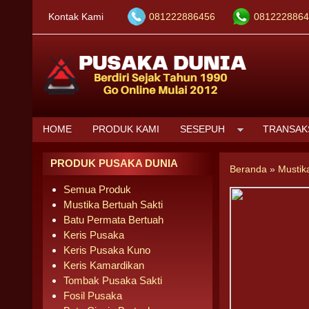
Kontak Kami
081222886456
0812228864
HOME
PRODUK KAMI
SESEPUH
TRANSAK
PRODUK PUSAKA DUNIA
Beranda
»
Mustik
Semua Produk
Mustika Bertuah Sakti
Batu Permata Bertuah
Keris Pusaka
Keris Pusaka Kuno
Keris Kamardikan
Tombak Pusaka Sakti
Fosil Pusaka