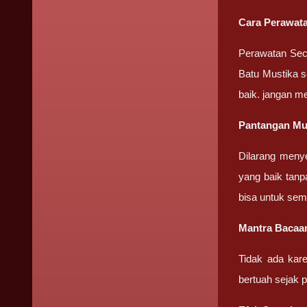
Cara Perawatan
Perawatan Seca
Batu Mustika se
baik. jangan m
Pantangan Mus
Dilarang meny
yang baik tanp
bisa untuk sem
Mantra Bacaan
Tidak ada kar
bertuah sejak 