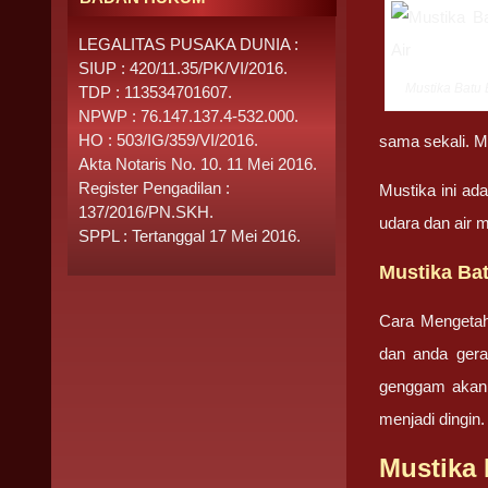
LEGALITAS PUSAKA DUNIA :
SIUP : 420/11.35/PK/VI/2016.
Mustika Batu B
TDP : 113534701607.
NPWP : 76.147.137.4-532.000.
HO : 503/IG/359/VI/2016.
sama sekali. Mus
Akta Notaris No. 10. 11 Mei 2016.
Register Pengadilan :
Mustika ini ad
137/2016/PN.SKH.
udara dan air m
SPPL : Tertanggal 17 Mei 2016.
Mustika Bat
Cara Mengetahu
dan anda gerak
genggam akan t
menjadi dingin.
Mustika 