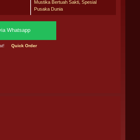
Mustika Bertuah Sakti
,
Spesial
Pusaka Dunia
via Whatsapp
at!
Quick Order