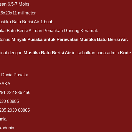
san 6.5-7 Mohs.
26x20x11 milimeter.
tika Batu Berisi Air 1 buah.
ika Batu Berisi Air dari Penarikan Gunung Keramat.
Bonus
Minyak Pusaka untuk Perawatan Mustika Batu Berisi Air.
inat dengan
Mustika Batu Berisi Air
ini sebutkan pada admin
Kode 
/ Dunia Pusaka
USAKA
281 222 886 456
939 88885
285 2939 88885
unia
kadunia