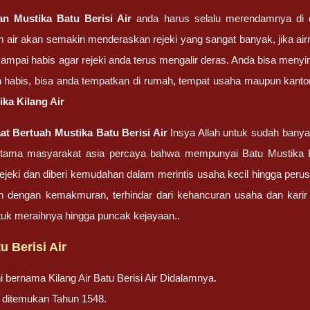
n Mustika Batu Berisi Air
anda harus selalu merendamnya di da
 air akan semakin menderaskan rejeki yang sangat banyak, jika ai
 sampai habis agar rejeki anda terus mengalir deras. Anda bisa meny
h habis, bisa anda tempatkan di rumah, tempat usaha maupun kanto
ika Kilang Air
at Bertuah Mustika Batu Berisi Air
Insya Allah untuk sudah bany
utama masyarakat asia percaya bahwa mempunyai Batu Mustika K
ejeki dan diberi kemudahan dalam merintis usaha kecil hingga perusa
h dengan kemakmuran, terhindar dari kehancuran usaha dan karir 
uk meraihnya hingga puncak kejayaan..
u Berisi Air
i bernama Kilang Air Batu Berisi Air Didalamnya.
ni ditemukan Tahun 1548.