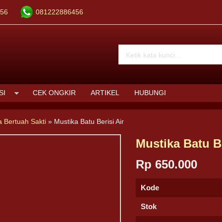
56
081222886456
SI
CEK ONGKIR
ARTIKEL
HUBUNGI
a Bertuah Sakti
»
Mustika Batu Berisi Air
Mustika Batu Be
Rp 650.000
Kode
Stok