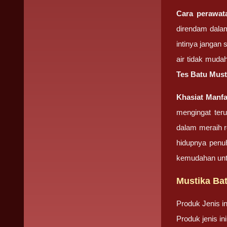
Cara perawata
direndam dalam
intinya jangan
air tidak muda
Tes Batu Must
Khasiat Manfa
mengingat ter
dalam meraih r
hidupnya penu
kemudahan unt
Mustika Bat
Produk Jenis in
Produk jenis i