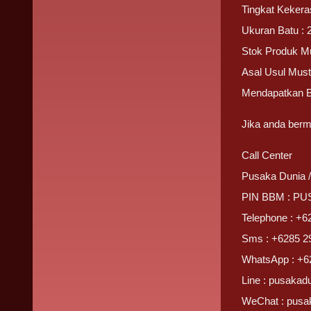
Tingkat Kekera
Ukuran Batu : 
Stok Produk Mus
Asal Usul Must
Mendapatkan 
Jika anda berm
Call Center
Pusaka Dunia 
PIN BBM : P
Telephone : +6
Sms : +6285 2
WhatsApp : +6
Line : pusakad
WeChat : pusa