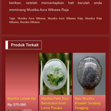
berikan, setelah memantapkan hati barulah anda
meminang Mustika Aura Wibawa Raja
Tags:
Mustika Aura Wibawa
,
Mustika Aura Wibawa Raja
,
Mustika Raja
Wibawa
,
Mustika Wibawa
Produk Terkait
Mustika Landak Api
Mustika Pelet Bisa
Batu Mustika
M
Bersetubuh Arum
Khodam Sendang
P
Rp 375.000
Lumut Pusaka
Pengging
M
Tersedia
/ P1015