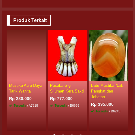
Produk Terkait
Mustika Aura Daya
Pusaka Gigi
Batu Mustika Naik
M
Tarik Wanita
Siluman Kera Sakti
Pangkat dan
K
Jabatan
Rp 280.000
Rp 777.000
R
Rp 395.000
Tersedia
/ A7818
Tersedia
/ B6665
Tersedia
/ B6243