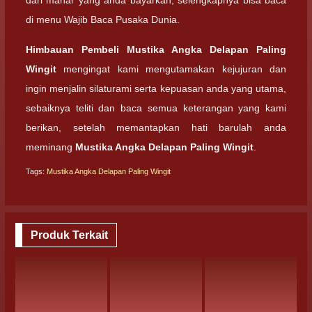
dari mahar yang anda bayarkan, selengkapnya bisa baca
di menu Wajib Baca Pusaka Dunia.
Himbauan Pembeli
Mustika Angka Delapan Paling
Wingit
mengingat kami mengutamakan kejujuran dan
ingin menjalin silaturami serta kepuasan anda yang utama,
sebaiknya teliti dan baca semua keterangan yang kami
berikan, setelah memantapkan hati barulah anda
meminang
Mustika Angka Delapan Paling Wingit
.
Tags:
Mustika Angka Delapan Paling Wingit
Produk Terkait