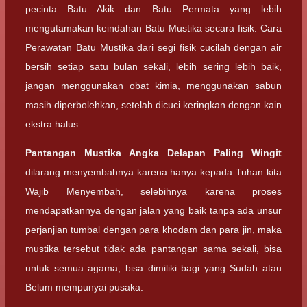
pecinta Batu Akik dan Batu Permata yang lebih
mengutamakan keindahan Batu Mustika secara fisik. Cara
Perawatan Batu Mustika dari segi fisik cucilah dengan air
bersih setiap satu bulan sekali, lebih sering lebih baik,
jangan menggunakan obat kimia, menggunakan sabun
masih diperbolehkan, setelah dicuci keringkan dengan kain
ekstra halus.
Pantangan
Mustika Angka Delapan Paling Wingit
dilarang menyembahnya karena hanya kepada Tuhan kita
Wajib Menyembah, selebihnya karena proses
mendapatkannya dengan jalan yang baik tanpa ada unsur
perjanjian tumbal dengan para khodam dan para jin, maka
mustika tersebut tidak ada pantangan sama sekali, bisa
untuk semua agama, bisa dimiliki bagi yang Sudah atau
Belum mempunyai pusaka.