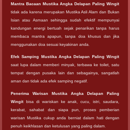
Mantra Bacaan
Mustika Angka Delapan Paling Wingit
tidak ada karena merupakan Mustika Asli Alam dan Bukan
Isian atau Asmaan sehingga sudah efektif mempunyai
kandungan energi bertuah sejak penarikan tanpa harus
membaca mantra apapun, tanpa doa khusus dan jika
menggunakan doa sesuai keyakinan anda.
Efek Samping
Mustika Angka Delapan Paling Wingit
saat lupa dalam memberi minyak, terbawa ke toilet, satu
tempat dengan pusaka lain dan sebagainya, sangatlah
aman dan tidak ada efek samping negatif.
Penerima Warisan
Mustika Angka Delapan Paling
Wingit
bisa di wariskan ke anak, cucu, istri, saudara,
kerabat, sahabat dan siapa pun, proses pemberian
warisan Mustika cukup anda berniat dalam hati dengan
penuh keikhlasan dan ketulusan yang paling dalam.