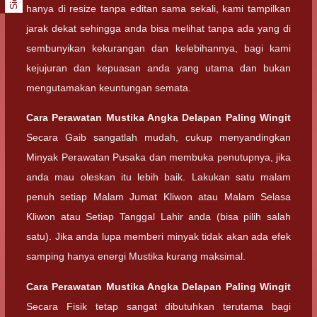
hanya di resize tanpa editan sama sekali, kami tampilkan
jarak dekat sehingga anda bisa melihat tanpa ada yang di
sembunyikan kekurangan dan kelebihannya, bagi kami
kejujuran dan kepuasan anda yang utama dan bukan
mengutamakan keuntungan semata.
Cara Perawatan
Mustika Angka Delapan Paling Wingit
Secara Gaib sangatlah mudah, cukup menyandingkan
Minyak Perawatan Pusaka dan membuka penutupnya, jika
anda mau oleskan itu lebih baik. Lakukan satu malam
penuh setiap Malam Jumat Kliwon atau Malam Selasa
Kliwon atau Setiap Tanggal Lahir anda (bisa pilih salah
satu). Jika anda lupa memberi minyak tidak akan ada efek
samping hanya energi Mustika kurang maksimal.
Cara Perawatan
Mustika Angka Delapan Paling Wingit
Secara Fisik tetap sangat dibutuhkan terutama bagi