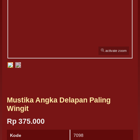
activate zoom
Mustika Angka Delapan Paling
Wingit
Rp 375.000
Kode
7098