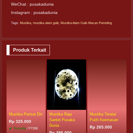
WeChat : pusakadunia
Instagram : pusakadunia
Tags:
Mustika
,
mustika alam gaib
,
Mustika Alam Gaib Macan Pameling
Produk Terkait
Mustika Perisai Diri
Mustika Raja
Mustika Teratai
B
Santet Pusaka
Putih Keemasan
P
Rp 325.000
Dunia
P
Rp 265.000
Tersedia
/ P7398
Rp 385.000
R