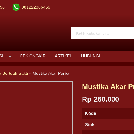
56
081222886456
SI
CEK ONGKIR
ARTIKEL
HUBUNGI
a Bertuah Sakti
»
Mustika Akar Purba
Mustika Akar P
Rp 260.000
Kode
Stok