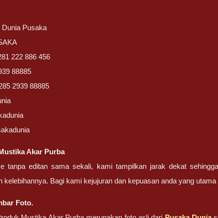
/ Dunia Pusaka
USAKA
281 222 886 456
939 88885
285 2939 88885
unia
kadunia
sakadunia
Mustika Akar Purba
ze tanpa editan sama sekali, kami tampilkan jarak dekat sehing
n kelebihannya. Bagi kami kejujuran dan kepuasan anda yang uta
bar Foto.
oduk Mustika Akar Purba merupakan foto asli dari
Pusaka Dunia
s