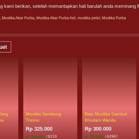
g kami berikan, setelah memantapkan hati barulah anda meminang 
r
,
Mustika Akar Purba
,
Mustika Akar Purba Asli
,
mustika pelet
,
Mustika Purba
ait
Yang
Mustika Sambung
Batu Mustika Gambar
na
Tresno
Khodam Wanita
Rp 325.000
Rp 300.000
5
Tersedia
/ 8219
Tersedia
/ A2967