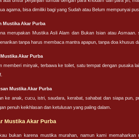
a ada unsur perjanjian tumbal dengan para khodam dan para jin, ma
ua agama, bisa dimiliki bagi yang Sudah atau Belum mempunyai pu
n Mustika Akar Purba
ena merupakan Mustika Asli Alam dan Bukan Isian atau Asmaan. 
penarikan tanpa harus membaca mantra apapun, tanpa doa khusus d
 Mustika Akar Purba
m memberi minyak, terbawa ke toilet, satu tempat dengan pusaka la
f.
san Mustika Akar Purba
an ke anak, cucu, istri, saudara, kerabat, sahabat dan siapa pun,
gan penuh keikhlasan dan ketulusan yang paling dalam.
r Mustika Akar Purba
gkau bukan karena mustika murahan, namun kami memaharkan mu