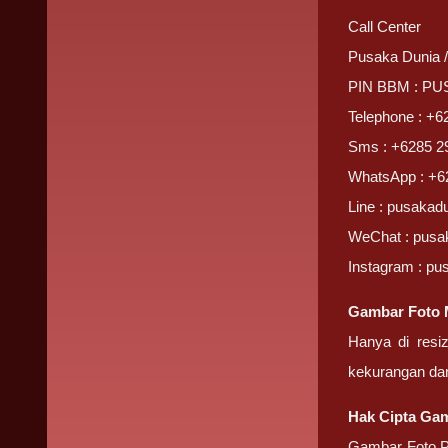
Call Center
Pusaka Dunia 
PIN BBM : P
Telephone : +6
Sms : +6285 2
WhatsApp : +6
Line : pusakad
WeChat : pusa
Instagram : pu
Gambar Foto 
Hanya di resi
kekurangan da
Hak Cipta Gam
Gambar Foto Pr