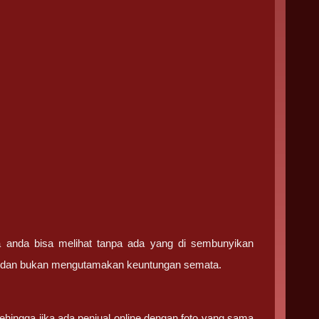
ga anda bisa melihat tanpa ada yang di sembunyikan
ma dan bukan mengutamakan keuntungan semata.
ehingga jika ada penjual online dengan foto yang sama