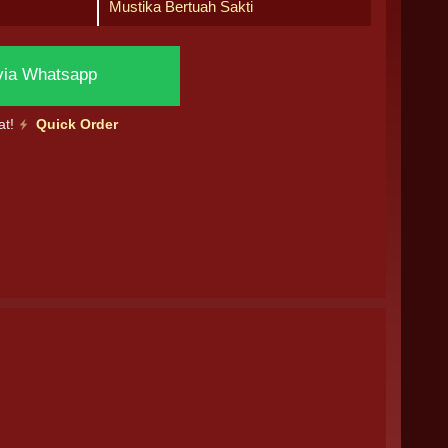
Mustika Bertuah Sakti
via Whatsapp
at!
Quick Order