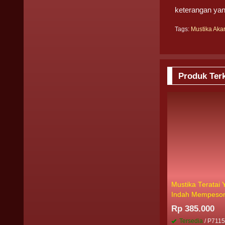
keterangan yan
Tags:
Mustika Aka
Produk Terk
Mustika Teratai 
Indah Mempeso
Rp 385.000
Tersedia
/ P711