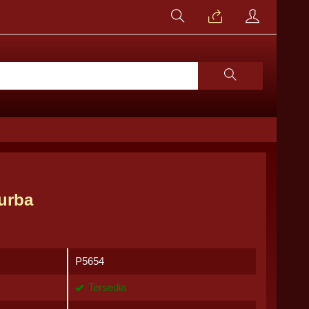
urba
P5654
Tersedia