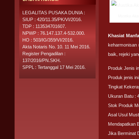
LEGALITAS PUSAKA DUNIA :
Mustika Aka
SIUP : 420/11.35/PK/VI/2016.
TDP : 113534701607.
NPWP : 76.147.137.4-532.000.
Khasiat Manfa
HO : 503/IG/359/VI/2016.
keharmonisan r
Akta Notaris No. 10. 11 Mei 2016.
Register Pengadilan :
baik, rejeki y
137/2016/PN.SKH.
SPPL : Tertanggal 17 Mei 2016.
Produk Jenis i
Produk jenis i
Tingkat Kekera
Ukuran Batu : 
Stok Produk Mu
Asal Usul Must
Mendapatkan 
Jika Berminat