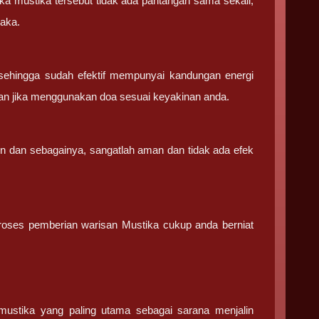
ka mustika tersebut tidak ada pantangan sama sekali,
saka.
sehingga sudah efektif mempunyai kandungan energi
an jika menggunakan doa sesuai keyakinan anda.
in dan sebagainya, sangatlah aman dan tidak ada efek
 proses pemberian warisan Mustika cukup anda berniat
stika yang paling utama sebagai sarana menjalin