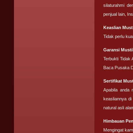
silaturahmi d
penjual lain, I
Keaslian Must
Tidak perlu ku
Garansi Musti
Terbukti Tidak
Baca Pusaka D
Sertifikat Mus
Apabila anda 
keasliannya di
natural asli ala
Himbauan Pem
Mengingat kami