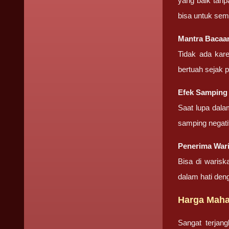
yang baik tanp
bisa untuk sem
Mantra Bacaa
Tidak ada kar
bertuah sejak 
Efek Samping
Saat lupa dala
samping negati
Penerima Wari
Bisa di warisk
dalam hati den
Harga Maha
Sangat terjan