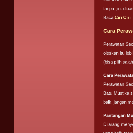
tanpa ijin. di
Baca
Ciri Cir
Cara Peraw
Perawatan Sec
oleskan itu le
(bisa pilih sa
Cara Perawata
Perawatan Seca
Batu Mustika se
baik. jangan m
Pantangan Mu
Dilarang meny