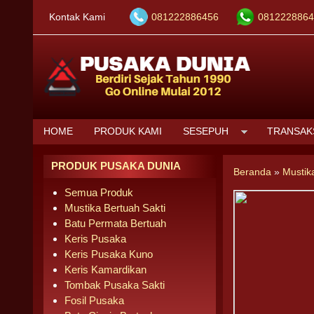
Kontak Kami
081222886456
0812228864
HOME
PRODUK KAMI
SESEPUH
TRANSAK
PRODUK PUSAKA DUNIA
Beranda
»
Mustik
Semua Produk
Mustika Bertuah Sakti
Batu Permata Bertuah
Keris Pusaka
Keris Pusaka Kuno
Keris Kamardikan
Tombak Pusaka Sakti
Fosil Pusaka