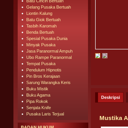
Batu Cincin Bertuah
Gelang Pusaka Bertuah
Liontin Kalung
Batu Giok Bertuah
Tasbih Karomah
Benda Bertuah
Spesial Pusaka Dunia
Minyak Pusaka
Jasa Paranormal Ampuh
Ubo Rampe Paranormal
Tempat Pusaka
Pendulum Hipnotis
Pin Bros Kerajaan
Sarung Warangka Keris
Buku Mistik
Buku Agama
Deskripsi
Pipa Rokok
Senjata Knife
Pusaka Laris Terjual
Mustika A
BADAN HUKUM