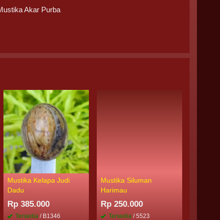
Mustika Akar Purba
Mustika Kelapa Judi
Mustika Siluman
Mustika 
Dadu
Harimau
Putih
Rp 385.000
Rp 250.000
Rp 300
Tersedia
/ B1346
Tersedia
/ 5523
Tersed