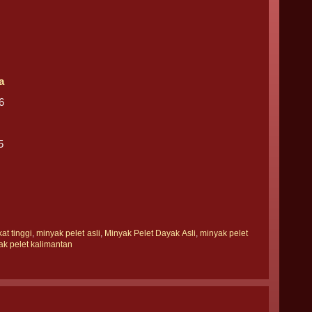
a
6
5
at tinggi
,
minyak pelet asli
,
Minyak Pelet Dayak Asli
,
minyak pelet
k pelet kalimantan