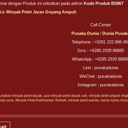
inat dengan Produk ini sebutkan pada admin
Kode Produk B5967
duk
Minyak Pelet Jaran Goyang Ampuh
Call Center
Pusaka Dunia
/
Dunia Pusak
Telephone : +6281 222 886 45
Sms : +6285 2939 88885
WhatsApp : +6285 2939 8888
Line : pusakadunia
WeChat : pusakadunia
Instagram : pusakadunia
unakan minyak pelet dayak
,
jual minyak pelet dayak asli
,
minyak pelet ampuh tingk
ratu aura
,
Minyak Pelet Kalimantan Terbaik
,
minyak pelet wanita
,
nama nama minya
ait