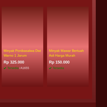
Minyak Ponibasalwa Dwi
Minyak Mawar Bertuah
Minyak P
Warno 1 Jarum
Asli Harga Murah
Rp 225
Rp 325.000
Rp 150.000
/ A3844
Tersedia
/ A1655
Tersedia