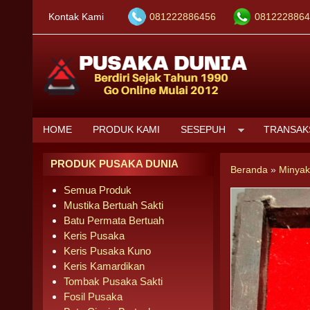
Kontak Kami
081222886456
0812228864
HOME
PRODUK KAMI
SESEPUH
TRANSAK
PRODUK PUSAKA DUNIA
Beranda
»
Minyak
Semua Produk
Mustika Bertuah Sakti
Batu Permata Bertuah
Keris Pusaka
Keris Pusaka Kuno
Keris Kamardikan
Tombak Pusaka Sakti
Fosil Pusaka