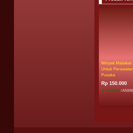
Minyak Malaikat
Untuk Perawata
Pusaka
Rp 150.000
Tersedia
/ A500