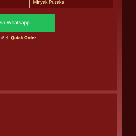
Minyak Pusaka
via Whatsapp
at!
Quick Order