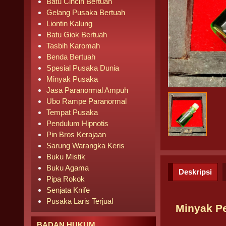
Batu Cincin Bertuah
Gelang Pusaka Bertuah
Liontin Kalung
Batu Giok Bertuah
Tasbih Karomah
Benda Bertuah
Spesial Pusaka Dunia
Minyak Pusaka
Jasa Paranormal Ampuh
Ubo Rampe Paranormal
Tempat Pusaka
Pendulum Hipnotis
Pin Bros Kerajaan
Sarung Warangka Keris
Buku Mistik
Buku Agama
Deskripsi
Pipa Rokok
Senjata Knife
Pusaka Laris Terjual
Minyak Pe
BADAN HUKUM