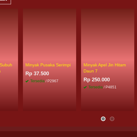
 Subuh
Minyak Pusaka Serimpi
Minyak Apel Jin Hitam
n
Daun 7
Rp 37.500
Rp 250.000
Tersedia
/ P2967
Tersedia
/ P4851
6