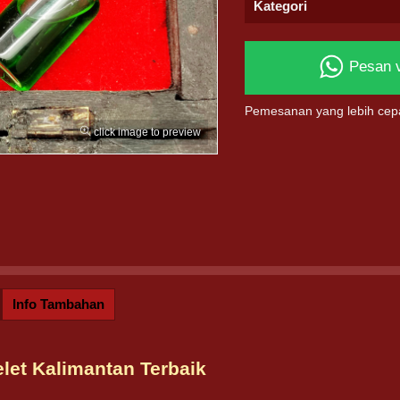
Kategori
Pesan 
Pemesanan yang lebih cep
click image to preview
Info Tambahan
let Kalimantan Terbaik