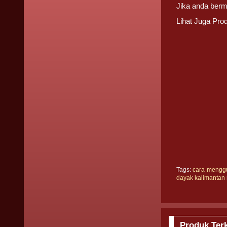
Jika anda berm
Lihat Juga Pro
Tags:
cara mengg
dayak kalimantan 
Produk Terk