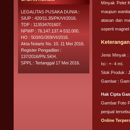
Minyak Pelet K
maupun wanita.
LEGALITAS PUSAKA DUNIA :
SIUP : 420/11.35/PK/VI/2016.
atasan dan mas
TDP : 113534701607.
seperti magnet
NPWP : 76.147.137.4-532.000.
HO : 503/IG/359/VI/2016.
Keterangan
Akta Notaris No. 10. 11 Mei 2016.
Register Pengadilan :
Jenis Minyak :
137/2016/PN.SKH.
SPPL : Tertanggal 17 Mei 2016.
Isi : +- 4 ml.
Stok Produk : 
Gambar : Gamba
Hak Cipta Gam
Gambar Foto Pr
penjual terseb
Online Terper