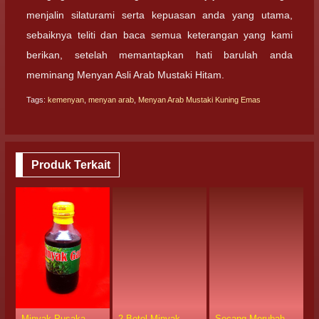
menjalin silaturami serta kepuasan anda yang utama,
sebaiknya teliti dan baca semua keterangan yang kami
berikan, setelah memantapkan hati barulah anda
meminang Menyan Asli Arab Mustaki Hitam.
Tags:
kemenyan
,
menyan arab
,
Menyan Arab Mustaki Kuning Emas
Produk Terkait
Minyak Pusaka
2 Botol Minyak
Secang Merubah
M