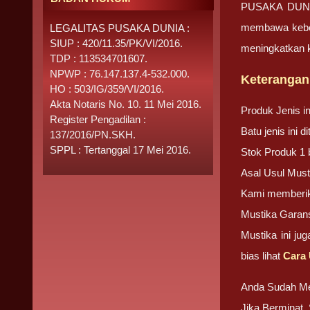
PUSAKA DUNIA 
membawa keberu
LEGALITAS PUSAKA DUNIA :
SIUP : 420/11.35/PK/VI/2016.
meningkatkan k
TDP : 113534701607.
NPWP : 76.147.137.4-532.000.
Keterangan
HO : 503/IG/359/VI/2016.
Akta Notaris No. 10. 11 Mei 2016.
Produk Jenis i
Register Pengadilan :
Batu jenis ini 
137/2016/PN.SKH.
SPPL : Tertanggal 17 Mei 2016.
Stok Produk 1 
Asal Usul Must
Kami memberika
Mustika Garans
Mustika ini ju
bias lihat
Cara 
Anda Sudah M
Jika Berminat