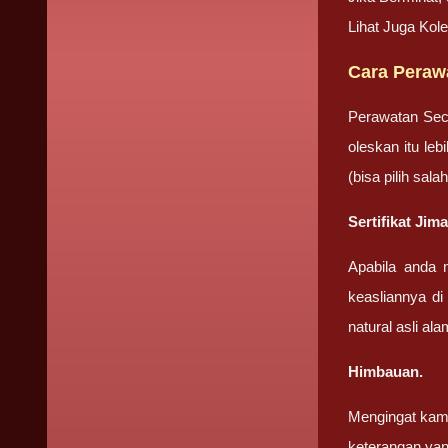
Lihat Juga Kol
Cara Peraw
Perawatan Sec
oleskan itu le
(bisa pilih sa
Sertifikat Ji
Apabila anda 
keasliannya di
natural asli ala
Himbauan.
Mengingat kami
keterangan yan