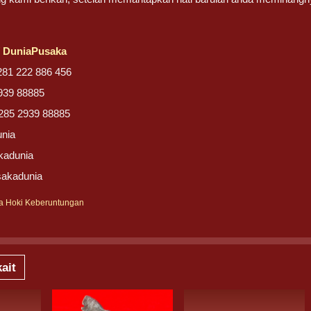
/
DuniaPusaka
281 222 886 456
939 88885
285 2939 88885
unia
kadunia
sakadunia
a Hoki Keberuntungan
ait