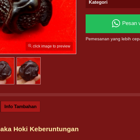
Kategori
Pesan 
Pemesanan yang lebih cep
click image to preview
Info Tambahan
saka Hoki Keberuntungan