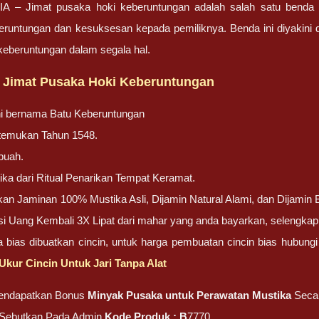
– Jimat pusaka hoki keberuntungan adalah salah satu benda pu
ntungan dan kesuksesan kepada pemiliknya. Benda ini diyakini d
eberuntungan dalam segala hal.
 Jimat Pusaka Hoki Keberuntungan
ni bernama Batu Keberuntungan
ditemukan Tahun 1548.
buah.
ika dari Ritual Penarikan Tempat Keramat.
n Jaminan 100% Mustika Asli, Dijamin Natural Alami, dan Dijamin Bu
i Uang Kembali 3X Lipat dari mahar yang anda bayarkan, selengka
ga bias dibuatkan cincin, untuk harga pembuatan cincin bias hubun
Ukur Cincin Untuk Jari Tanpa Alat
endapatkan Bonus
Minyak Pusaka untuk Perawatan Mustika
Seca
, Sebutkan Pada Admin
Kode Produk : B
7770