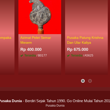
Cempaka
Azimat Pelet Semar
Pusaka Patung Krishna
Mesem
Dan Ular Kaliya
Rp 400.000
Rp 675.000
Tersedia
/ B0177
Tersedia
/ A5625
Pusaka Dunia
- Berdiri Sejak Tahun 1990. Go Online Mulai Tahun 20
Pusaka Dunia