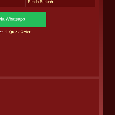
Benda Bertuah
via Whatsapp
at!
Quick Order