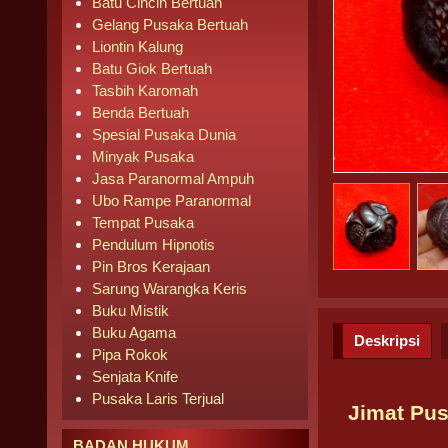
Batu Cincin Bertuah
Gelang Pusaka Bertuah
Liontin Kalung
Batu Giok Bertuah
Tasbih Karomah
Benda Bertuah
Spesial Pusaka Dunia
Minyak Pusaka
Jasa Paranormal Ampuh
Ubo Rampe Paranormal
Tempat Pusaka
Pendulum Hipnotis
Pin Bros Kerajaan
Sarung Warangka Keris
Buku Mistik
Buku Agama
Deskripsi
Pipa Rokok
Senjata Knife
Pusaka Laris Terjual
Jimat Pu
BADAN HUKUM