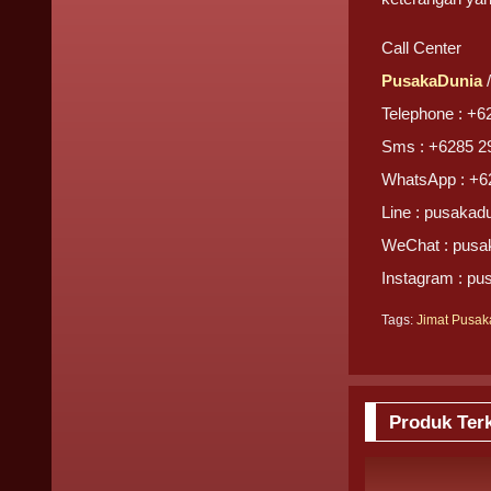
Call Center
PusakaDunia
Telephone : +6
Sms : +6285 2
WhatsApp : +6
Line : pusakad
WeChat : pusa
Instagram : pu
Tags:
Jimat Pusak
Produk Terk