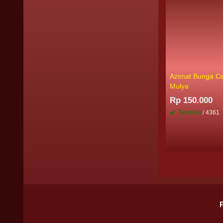
Azimat Bunga 
Mulya
Rp 150.000
Tersedia
/ 4361