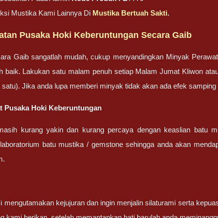
eksi Mustika Kami Lainnya Di
Mustika Bertuah Sakti
.
atan Pusaka Hoki Keberuntungan Secara Gaib
ara Gaib sangatlah mudah, cukup menyandingkan Minyak Perawa
bih baik. Lakukan satu malam penuh setiap Malam Jumat Kliwon ata
lah satu). Jika anda lupa memberi minyak tidak akan ada efek sampin
mat Pusaka Hoki Keberuntungan
masih kurang yakin dan kurang percaya dengan keaslian batu m
 laboratorium batu mustika / gemstone sehingga anda akan mendapa
m.
 mengutamakan kejujuran dan ingin menjalin silaturami serta kepua
g kami berikan, setelah memantapkan hati barulah anda meminangn