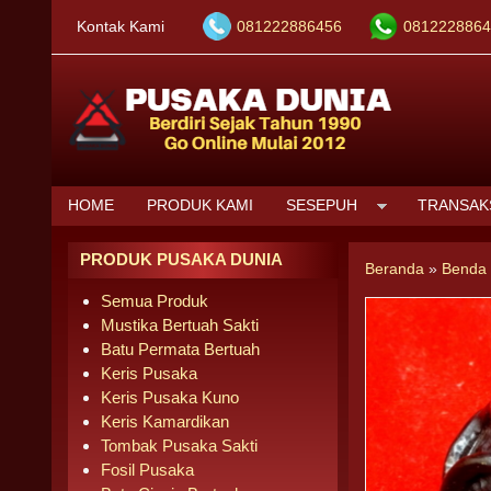
Kontak Kami
081222886456
0812228864
HOME
PRODUK KAMI
SESEPUH
TRANSAK
PRODUK PUSAKA DUNIA
Beranda
»
Benda 
Semua Produk
Mustika Bertuah Sakti
Batu Permata Bertuah
Keris Pusaka
Keris Pusaka Kuno
Keris Kamardikan
Tombak Pusaka Sakti
Fosil Pusaka