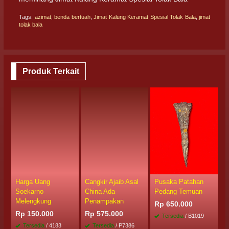
Tags:
azimat
,
benda bertuah
,
Jimat Kalung Keramat Spesial Tolak Bala
,
jimat
tolak bala
Produk Terkait
Harga Uang
Cangkir Ajaib Asal
Pusaka Patahan
P
Soekarno
China Ada
Pedang Temuan
D
Melengkung
Penampakan
Rp 650.000
R
Rp 150.000
Rp 575.000
Tersedia
/ B1019
Tersedia
/ 4183
Tersedia
/ P7386