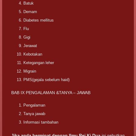
Batuk
Demam
Diabetes mellitus
Flu
Gigi
Jerawat
Kebotakan
Ketegangan leher
Migrain
PMS(gejala sebelum haid)
BAB IX PENGALAMAN &TANYA – JAWAB
Pengalaman
Tanya jawab
Informasi tambahan
Jika anda berminat dengan Ilmu Rei Ki Dua
ini sebutkan