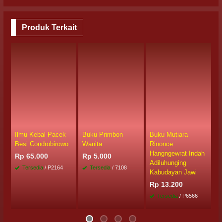
Produk Terkait
Ilmu Kebal Pacek
Buku Primbon
Buku Mutiara
B
Besi Condrobirowo
Wanita
Rinonce
P
Hangngewrat Indah
Rp 65.000
Rp 5.000
R
Adiluhunging
Tersedia
/ P2164
Tersedia
/ 7108
Kabudayan Jawi
Rp 13.200
Tersedia
/ P6566