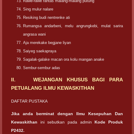
Rawe-rawe rantas malang-malang putung
Sing mulur nalare
Resiking budi nentrenke ati
Rumangsa andarbeni, melu angrungkebi, mulat sarira
angrasa wani
Aja merekake begjane liyan
Saiyeg saekapraya
Sagalak-galake macan ora kolu mangan anake
Sembur-sembur adas
II. WEJANGAN KHUSUS BAGI PARA
PETUALANG ILMU KEWASKITHAN
DAFTAR PUSTAKA
Jika anda berminat dengan Ilmu Kesepuhan Dan
Kewaskithan
ini sebutkan pada admin
Kode Produk
P2432.