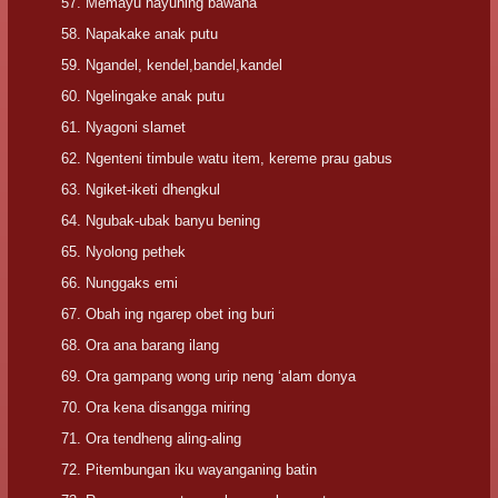
Memayu hayuning bawana
Napakake anak putu
Ngandel, kendel,bandel,kandel
Ngelingake anak putu
Nyagoni slamet
Ngenteni timbule watu item, kereme prau gabus
Ngiket-iketi dhengkul
Ngubak-ubak banyu bening
Nyolong pethek
Nunggaks emi
Obah ing ngarep obet ing buri
Ora ana barang ilang
Ora gampang wong urip neng ‘alam donya
Ora kena disangga miring
Ora tendheng aling-aling
Pitembungan iku wayanganing batin