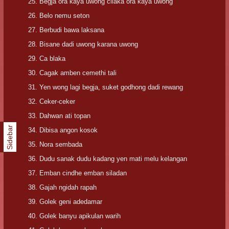
Begja ora kaya uwong cilaka ora kaya uwong
Belo nemu seton
Berbudi bawa laksana
Bisane dadi uwong karana uwong
Ca blaka
Cagak amben cemethi tali
Yen wong lagi begja, suket godhong dadi rewang
Ceker-ceker
Dahwan ati topan
Sidebar
Dibisa angon kosok
Nora sembada
Dudu sanak dudu kadang yen mati melu kelangan
Emban cindhe emban siladan
Gajah ngidah rapah
Golek geni adedamar
Golek banyu apikulan warih