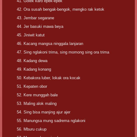
Golek karo epek-epek
Ora susah bengak-bengok, mengko rak ketok
Jembar segarane
Jer basuki mawa beya
Jiniwit katut
Kacang mangsa ninggala lanjaran
Sing nglakoni trima, sing momong sing ora trima
Kadang dewa
Kadang konang
Kebakora luber, lokak ora kocak
Kepaten obor
Kere munggah bale
Maling alok maling
Sing bisa manjing ajur ajer
Manungsa mung sadrema nglakoni
Mburu cukup