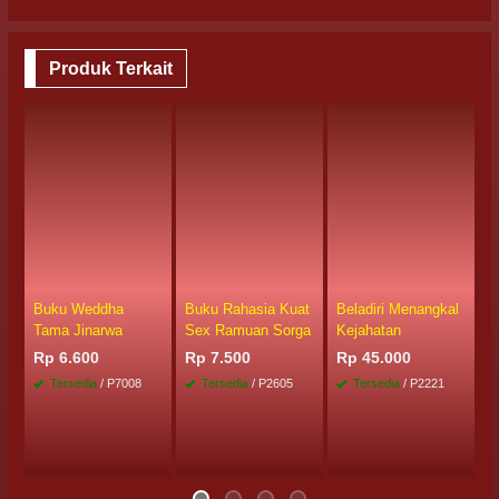
Produk Terkait
Buku Weddha
Buku Rahasia Kuat
Beladiri Menangkal
K
Tama Jinarwa
Sex Ramuan Sorga
Kejahatan
R
Rp 6.600
Rp 7.500
Rp 45.000
Tersedia
/ P7008
Tersedia
/ P2605
Tersedia
/ P2221