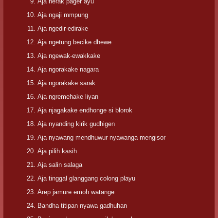
Aja nerak pager ayu
Aja ngaji mmpung
Aja ngedir-edirake
Aja ngetung becike dhewe
Aja ngewak-ewakkake
Aja ngorakake nagara
Aja ngorakake sarak
Aja ngremehake liyan
Aja njagakake endhonge si blorok
Aja nyanding kirik gudhigen
Aja nyawang mendhuwur nyawanga mengisor
Aja pilih kasih
Aja salin salaga
Aja tinggal glanggang colong playu
Arep jamure emoh watange
Bandha titipan nyawa gadhuhan