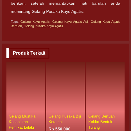
berikan, setelah memantapkan hati barulah anda
meminang Gelang Pusaka Kayu Agatis.
Tags:
Gelang Kayu Agatis
,
Gelang Kayu Agatis Asli
,
Gelang Kayu Agatis
Bertuah
,
Gelang Pusaka Kayu Agatis
Produk Terkait
Gelang Mustika
Gelang Pusaka Biji
Gelang Bertuah
G
Kecantikan
Keramat
Kokka Bentuk
D
Pemikat Lelaki
Tulang
Rp 550.000
R