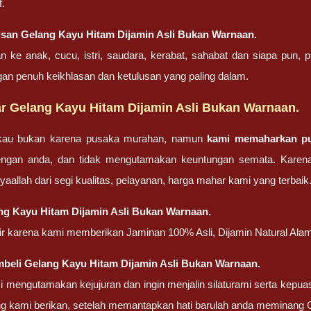
f.
isan
Gelang Kayu Hitam Dijamin Asli Bukan Warnaan.
an ke anak, cucu, istri, saudara, kerabat, sahabat dan siapa pun
gan penuh keikhlasan dan ketulusan yang paling dalam.
r Gelang Kayu Hitam Dijamin Asli Bukan Warnaan.
gkau bukan karena pusaka murahan, namun
kami memaharkan pu
ngan anda, dan tidak mengutamakan keuntungan semata. Karena
nsyaallah dari segi kualitas, pelayanan, harga mahar kami yang terbaik
ng Kayu Hitam Dijamin Asli Bukan Warnaan.
atir karena kami memberikan Jaminan 100% Asli, Dijamin Natural Alami
mbeli
Gelang Kayu Hitam Dijamin Asli Bukan Warnaan.
 mengutamakan kejujuran dan ingin menjalin silaturami serta kepua
g kami berikan, setelah memantapkan hati barulah anda meminang 