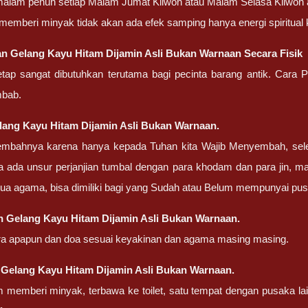
alam penuh setiap Malam Jumat Kliwon atau Malam Selasa Kliwon atau
 memberi minyak tidak akan ada efek samping hanya energi spiritual
n Gelang Kayu Hitam Dijamin Asli Bukan Warnaan Secara Fisik
etap sangat dibutuhkan terutama bagi pecinta barang antik. Cara 
mbab.
ang Kayu Hitam Dijamin Asli Bukan Warnaan.
embahnya karena hanya kepada Tuhan kita Wajib Menyembah, sel
a ada unsur perjanjian tumbal dengan para khodam dan para jin, m
ua agama, bisa dimiliki bagi yang Sudah atau Belum mempunyai pu
an
Gelang Kayu Hitam Dijamin Asli Bukan Warnaan.
ra apapun dan doa sesuai keyakinan dan agama masing masing.
g
Gelang Kayu Hitam Dijamin Asli Bukan Warnaan.
m memberi minyak, terbawa ke toilet, satu tempat dengan pusaka la