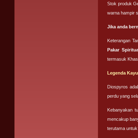
Stok produk Ge
warna hampir s
Jika anda ber
Keterangan Ta
Pakar Spiritua
termasuk Khasi
Legenda Kayu
Diospyros ada
perdu yang sel
Kebanyakan tum
mencakup banya
terutama untuk 