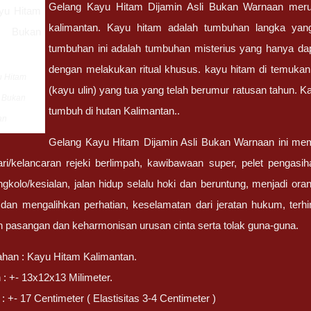
Gelang Kayu Hitam Dijamin Asli Bukan Warnaan meru
kalimantan. Kayu hitam adalah tumbuhan langka yang
tumbuhan ini adalah tumbuhan misterius yang hanya dapa
dengan melakukan ritual khusus. kayu hitam di temukan 
u Hitam
(kayu ulin) yang tua yang telah berumur ratusan tahun. 
i Bukan
tumbuh di hutan Kalimantan..
an
Gelang Kayu Hitam Dijamin Asli Bukan Warnaan ini mem
ari/kelancaran rejeki berlimpah, kawibawaan super, pelet pengas
olo/kesialan, jalan hidup selalu hoki dan beruntung, menjadi or
an mengalihkan perhatian, keselamatan dari jeratan hukum, terhi
pasangan dan keharmonisan urusan cinta serta tolak guna-guna.
ahan : Kayu Hitam Kalimantan.
 : +- 13x12x13 Milimeter.
 +- 17 Centimeter ( Elastisitas 3-4 Centimeter )