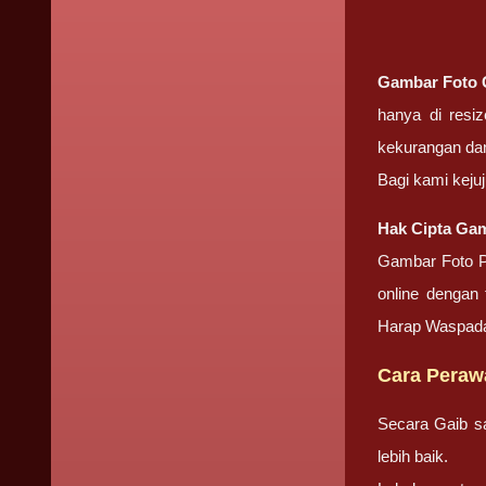
Gambar Foto
hanya di resi
kekurangan dan
Bagi kami kej
Hak Cipta Gam
Gambar Foto P
online dengan 
Harap Waspada
Cara Peraw
Secara Gaib s
lebih baik.