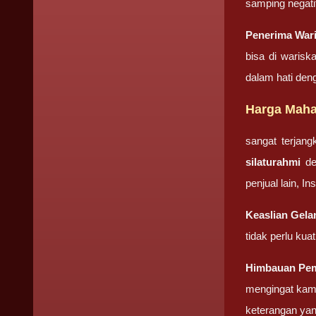
samping negati
Penerima War
bisa di warisk
dalam hati den
Harga Maha
sangat terjan
silaturahmi
de
penjual lain, I
Keaslian
Gela
tidak perlu ku
Himbauan Pe
mengingat kami
keterangan yan