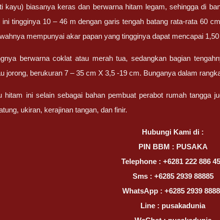
ti kayu) biasanya keras dan berwarna hitam legam, sehingga di ba
ini tingginya 10 – 46 m dengan garis tengah batang rata-rata 60 
awahnya mempunyai akar papan yang tingginya dapat mencapai 1,50
angnya berwarna coklat atau merah tua, sedangkan bagian tengahn
 jorong, berukuran 7 – 35 cm X 3,5 -19 cm. Bunganya dalam rangka
 hitam ini selain sebagai bahan pembuat perabot rumah tangga j
tung, ukiran, kerajinan tangan, dan finir.
Hubungi Kami di :
PIN BBM : PUSAKA
Telephone : +6281 222 886 4
Sms : +6285 2939 88885
WhatsApp : +6285 2939 8888
Line : pusakadunia