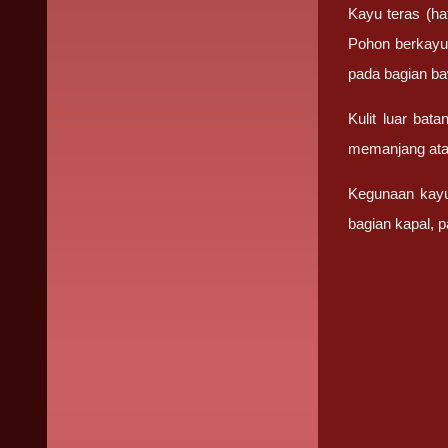
Kayu teras (ha
Pohon berkayu 
pada bagian b
Kulit luar bat
memanjang atau
Kegunaan kayu
bagian kapal, pa