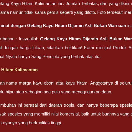
lang Kayu Hitam Kalimantan ini : Jumlah Terbatas, dan yang dikirim
ama namun tidak sama persis seperti yang difoto. Foto tersebut me
minat dengan Gelang Kayu Hitam Dijamin Asli Bukan Warnaan
in
mbahan : Insyaallah
Gelang Kayu Hitam Dijamin Asli Bukan Wa
l
dengan harga jutaan, silahkan buktikan! Kami menjual Produk As
at Nyata hanya Sang Pencipta yang berhak atas itu
.
 Hitam Kalimantan
lah nama marga kayu eboni atau kayu hitam. Anggotanya di seluru
alu hijau atau sebagian ada pula yang menggugurkan daun.
buhan ini berasal dari daerah tropis, dan hanya beberapa spesi
k spesies yang memiliki nilai komersial, baik untuk buahnya yang
kayunya yang berkualitas tinggi.