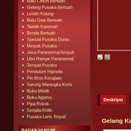
Batu Cincin Bertuah
Gelang Pusaka Bertuah
Liontin Kalung
Batu Giok Bertuah
Tasbih Karomah
Benda Bertuah
Spesial Pusaka Dunia
Minyak Pusaka
Jasa Paranormal Ampuh
Ubo Rampe Paranormal
Tempat Pusaka
Pendulum Hipnotis
Pin Bros Kerajaan
Sarung Warangka Keris
Buku Mistik
Buku Agama
Deskripsi
Pipa Rokok
Senjata Knife
Pusaka Laris Terjual
Gelang K
BADAN HUKUM