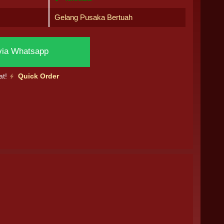
Gelang Pusaka Bertuah
via Whatsapp
at!
Quick Order