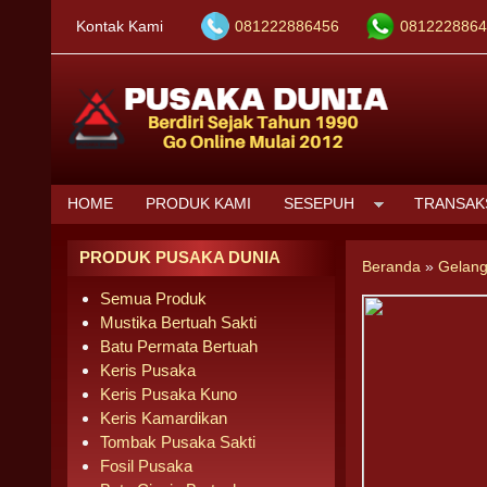
Kontak Kami
081222886456
0812228864
HOME
PRODUK KAMI
SESEPUH
TRANSAK
PRODUK PUSAKA DUNIA
Beranda
»
Gelang
Semua Produk
Mustika Bertuah Sakti
Batu Permata Bertuah
Keris Pusaka
Keris Pusaka Kuno
Keris Kamardikan
Tombak Pusaka Sakti
Fosil Pusaka