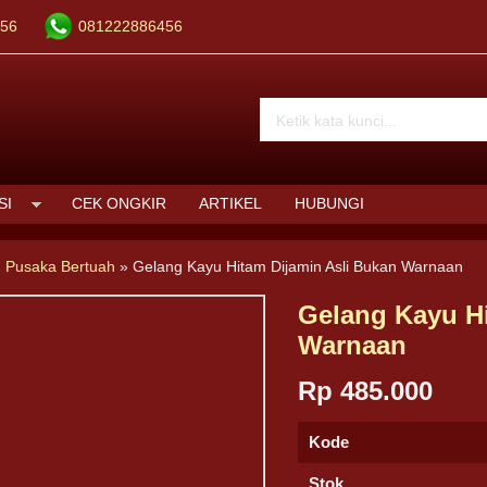
56
081222886456
SI
CEK ONGKIR
ARTIKEL
HUBUNGI
 Pusaka Bertuah
»
Gelang Kayu Hitam Dijamin Asli Bukan Warnaan
Gelang Kayu Hi
Warnaan
Rp 485.000
Kode
Stok