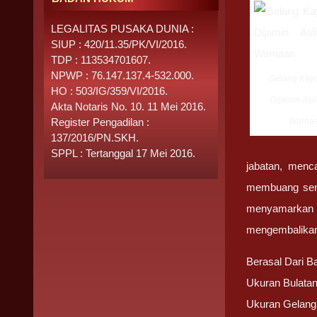
LEGALITAS PUSAKA DUNIA :
SIUP : 420/11.35/PK/VI/2016.
TDP : 113534701607.
NPWP : 76.147.137.4-532.000.
Gelang Kay
HO : 503/IG/359/VI/2016.
Dijamin Asl
Akta Notaris No. 10. 11 Mei 2016.
Register Pengadilan :
Warna
137/2016/PN.SKH.
SPPL : Tertanggal 17 Mei 2016.
jabatan, menc
membuang sengk
menyamarkan d
mengembalikan 
Berasal Dari B
Ukuran Bulatan
Ukuran Gelang :