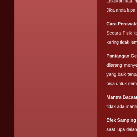
Lakukan satu m
Jika anda lupa
Cara Perawata
Secara Fisik t
kering tidak le
Pantangan Gel
dilarang meny
yang baik tanp
bisa untuk sem
Mantra Baca
tidak ada mant
Efek Sampin
saat lupa dala