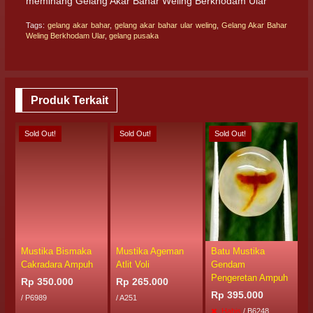
meminang Gelang Akar Bahar Weling Berkhodam Ular
Tags:
gelang akar bahar
,
gelang akar bahar ular weling
,
Gelang Akar Bahar
Weling Berkhodam Ular
,
gelang pusaka
Produk Terkait
Sold Out!
Sold Out!
Sold Out!
S
Mustika Bismaka
Mustika Ageman
Batu Mustika
M
Cakradara Ampuh
Atlit Voli
Gendam
S
Pengeretan Ampuh
Rp 350.000
Rp 265.000
R
Rp 395.000
/ P6989
/ A251
/
Habis
/ B6248