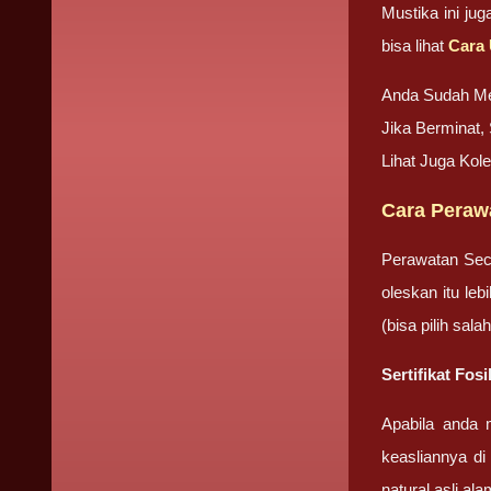
Mustika ini ju
bisa lihat
Cara 
Anda Sudah M
Jika Berminat
Lihat Juga Kol
Cara Peraw
Perawatan Sec
oleskan itu le
(bisa pilih sa
Sertifikat Fos
Apabila anda 
keasliannya di
natural asli ala