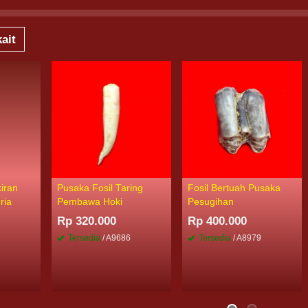
ait
iran
Pusaka Fosil Taring
Fosil Bertuah Pusaka
ria
Pembawa Hoki
Pesugihan
Rp 320.000
Rp 400.000
Tersedia
/ A9686
Tersedia
/ A8979