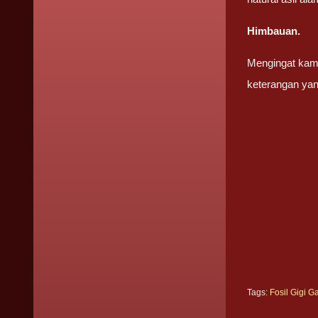
Himbauan.
Mengingat kami
keterangan yan
Tags:
Fosil Gigi 