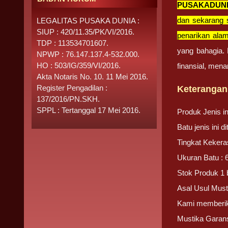
PUSAKADUN
dan sekarang s
LEGALITAS PUSAKA DUNIA :
SIUP : 420/11.35/PK/VI/2016.
penarikan alam
TDP : 113534701607.
yang bahagia.
NPWP : 76.147.137.4-532.000.
HO : 503/IG/359/VI/2016.
finansial, men
Akta Notaris No. 10. 11 Mei 2016.
Register Pengadilan :
Keterangan 
137/2016/PN.SKH.
SPPL : Tertanggal 17 Mei 2016.
Produk Jenis i
Batu jenis ini 
Tingkat Kekera
Ukuran Batu : 
Stok Produk 1 
Asal Usul Must
Kami memberika
Mustika Garans