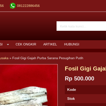
56
081222886456
SI
CEK ONGKIR
ARTIKEL
HUBUNGI
Pusaka
»
Fosil Gigi Gajah Purba Sarana Pesugihan Putih
Fosil Gigi Gaj
Rp 500.000
Kode
Stok