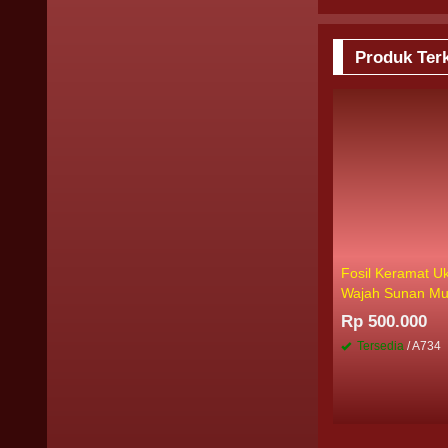
Produk Terk
Fosil Keramat Uk
Wajah Sunan Mu
Rp 500.000
Tersedia
/ A734