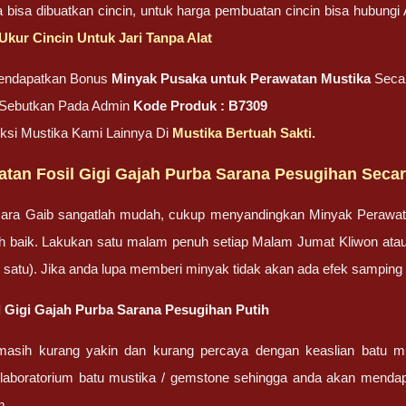
ga bisa dibuatkan cincin, untuk harga pembuatan cincin bisa hubung
Ukur Cincin Untuk Jari Tanpa Alat
endapatkan Bonus
Minyak Pusaka untuk Perawatan Mustika
Seca
, Sebutkan Pada Admin
Kode Produk : B7309
eksi Mustika Kami Lainnya Di
Mustika Bertuah Sakti
.
atan Fosil Gigi Gajah Purba Sarana Pesugihan Seca
ara Gaib sangatlah mudah, cukup menyandingkan Minyak Perawa
bih baik. Lakukan satu malam penuh setiap Malam Jumat Kliwon ata
lah satu). Jika anda lupa memberi minyak tidak akan ada efek sampin
il Gigi Gajah Purba Sarana Pesugihan Putih
masih kurang yakin dan kurang percaya dengan keaslian batu m
 laboratorium batu mustika / gemstone sehingga anda akan mendapa
m.