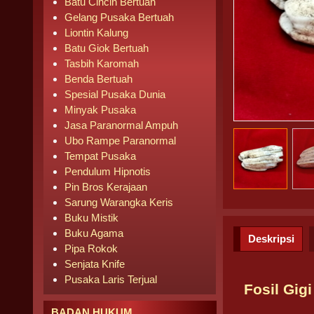
Batu Cincin Bertuah
Gelang Pusaka Bertuah
Liontin Kalung
Batu Giok Bertuah
Tasbih Karomah
Benda Bertuah
Spesial Pusaka Dunia
Minyak Pusaka
Jasa Paranormal Ampuh
Ubo Rampe Paranormal
Tempat Pusaka
Pendulum Hipnotis
Pin Bros Kerajaan
Sarung Warangka Keris
Buku Mistik
Buku Agama
Deskripsi
Pipa Rokok
Senjata Knife
Pusaka Laris Terjual
Fosil Gig
BADAN HUKUM