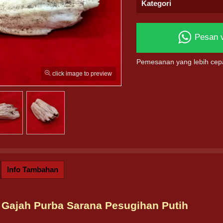
Kategori
Pesan 
Pemesanan yang lebih cep
click image to preview
Info Tambahan
i Gajah Purba Sarana Pesugihan Putih