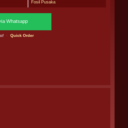
Fosil Pusaka
via Whatsapp
at!
Quick Order