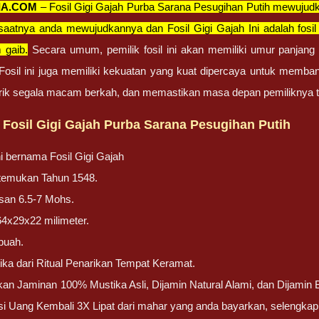
IA.COM
– Fosil Gigi Gajah Purba Sarana Pesugihan Putih mewuju
aatnya anda mewujudkannya dan Fosil Gigi Gajah Ini adalah fosil
 gaib.
Secara umum, pemilik fosil ini akan memiliki umur panjan
 Fosil ini juga memiliki kekuatan yang kuat dipercaya untuk me
arik segala macam berkah, dan memastikan masa depan pemiliknya t
Fosil Gigi Gajah Purba Sarana Pesugihan Putih
ni bernama Fosil Gigi Gajah
ditemukan Tahun 1548.
san 6.5-7 Mohs.
64x29x22 milimeter.
buah.
ika dari Ritual Penarikan Tempat Keramat.
n Jaminan 100% Mustika Asli, Dijamin Natural Alami, dan Dijamin Bu
i Uang Kembali 3X Lipat dari mahar yang anda bayarkan, selengka