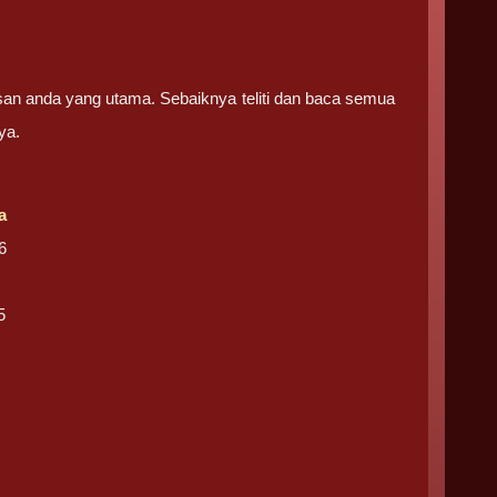
san anda yang utama. Sebaiknya teliti dan baca semua
ya.
a
6
5