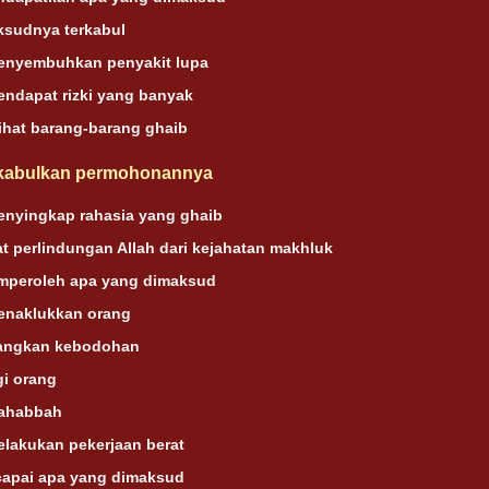
ksudnya terkabul
enyembuhkan penyakit lupa
ndapat rizki yang banyak
ihat barang-barang ghaib
ikabulkan permohonannya
enyingkap rahasia yang ghaib
 perlindungan Allah dari kejahatan makhluk
mperoleh apa yang dimaksud
enaklukkan orang
angkan kebodohan
i orang
ahabbah
lakukan pekerjaan berat
capai apa yang dimaksud