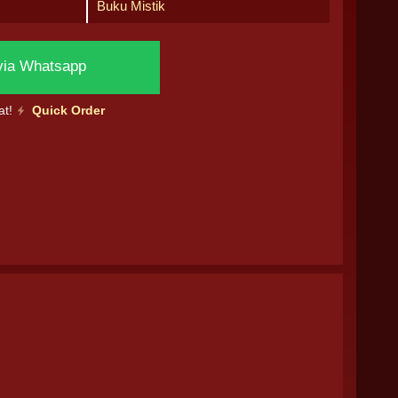
Buku Mistik
via Whatsapp
at!
Quick Order