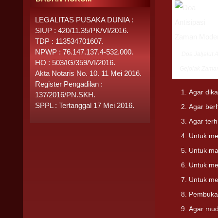
LEGALITAS PUSAKA DUNIA :
SIUP : 420/11.35/PK/VI/2016.
TDP : 113534701607.
NPWP : 76.147.137.4-532.000.
Doa Jaljalut A
HO : 503/IG/359/VI/2016.
Gejolak Zama
Akta Notaris No. 10. 11 Mei 2016.
Register Pengadilan :
Agar dik
137/2016/PN.SKH.
SPPL : Tertanggal 17 Mei 2016.
Agar berh
Agar terh
Untuk me
Untuk m
Untuk me
Untuk men
Pembuka 
Agar mud