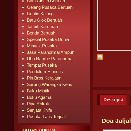
Batu Cincin Bertuah
Gelang Pusaka Bertuah
Liontin Kalung
Batu Giok Bertuah
Tasbih Karomah
Benda Bertuah
Spesial Pusaka Dunia
Minyak Pusaka
Jasa Paranormal Ampuh
Ubo Rampe Paranormal
Tempat Pusaka
Pendulum Hipnotis
Pin Bros Kerajaan
Sarung Warangka Keris
Buku Mistik
Buku Agama
Deskripsi
Pipa Rokok
Senjata Knife
Pusaka Laris Terjual
Doa Jalja
BADAN HUKUM