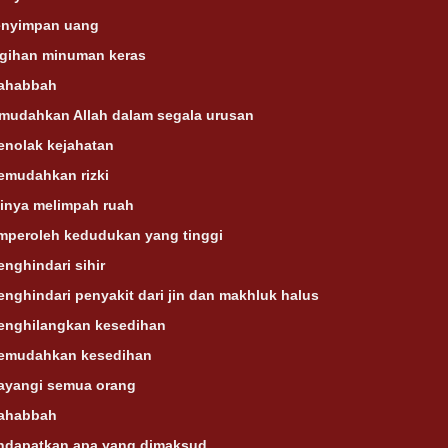
nyimpan uang
agihan minuman keras
ahabbah
imudahkan Allah dalam segala urusan
enolak kejahatan
emudahkan rizki
kinya melimpah ruah
mperoleh kedudukan yang tinggi
nghindari sihir
nghindari penyakit dari jin dan makhluk halus
enghilangkan kesedihan
emudahkan kesedihan
sayangi semua orang
ahabbah
ndapatkan apa yang dimaksud