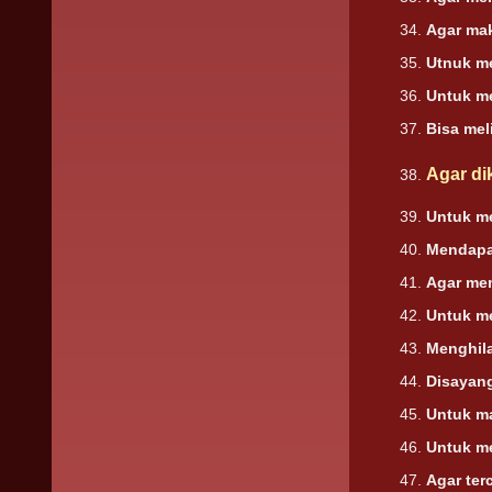
Agar ma
Utnuk m
Untuk me
Bisa mel
Agar d
Untuk m
Mendapat
Agar me
Untuk m
Menghil
Disayang
Untuk m
Untuk me
Agar ter