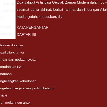
Doa Jaljalut Antisipasi Gejolak Zaman Modern dalam buku
selamat dunia akhirat, berkat rahmat dan lindungan Al
mudah jodoh, kedudukan, dll.
ntisipasi
KATA PENGANTAR
n Modern
DAFTAR ISI
abulkan do’anya
asil cita-citanya
indar dari godaan syetan
mudahkan rizki
ahabbah
nghilangkan kebodohan
getahui segala yang sulit diketahui
rizki
ah melahirkan anak