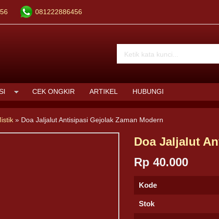
56
081222886456
SI
CEK ONGKIR
ARTIKEL
HUBUNGI
istik
»
Doa Jaljalut Antisipasi Gejolak Zaman Modern
Doa Jaljalut A
Rp 40.000
Kode
Stok