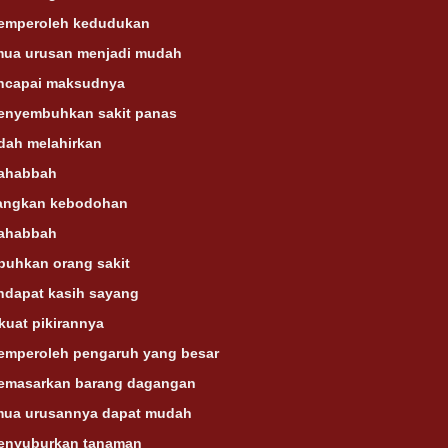
emperoleh kedudukan
mua urusan menjadi mudah
ncapai maksudnya
enyembuhkan sakit panas
dah melahirkan
ahabbah
angkan kebodohan
ahabbah
uhkan orang sakit
ndapat kasih sayang
kuat pikirannya
emperoleh pengaruh yang besar
emasarkan barang dagangan
mua urusannya dapat mudah
enyuburkan tanaman