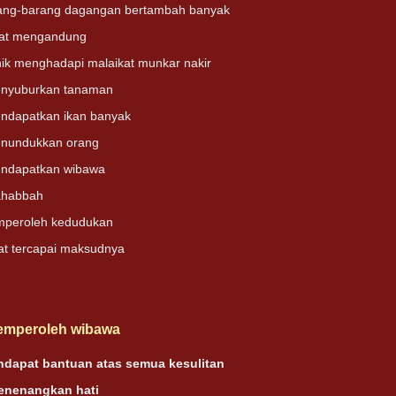
ang-barang dagangan bertambah banyak
pat mengandung
nik menghadapi malaikat munkar nakir
enyuburkan tanaman
ndapatkan ikan banyak
enundukkan orang
ndapatkan wibawa
ahabbah
mperoleh kedudukan
at tercapai maksudnya
emperoleh wibawa
indapat bantuan atas semua kesulitan
enenangkan hati