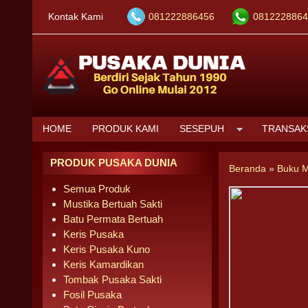
Kontak Kami
081222886456
0812228864
HOME
PRODUK KAMI
SESEPUH
TRANSAK
PRODUK PUSAKA DUNIA
Beranda
»
Buku M
Semua Produk
Mustika Bertuah Sakti
Batu Permata Bertuah
Keris Pusaka
Keris Pusaka Kuno
Keris Kamardikan
Tombak Pusaka Sakti
Fosil Pusaka