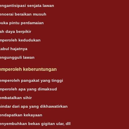
ngantisipasi senjata lawan
encerai beraikan musuh
buka pintu perdamaian
h daya berpikir
mperoleh kedudukan
kabul hajatnya
engungguli lawan
emperoleh keberuntungan
emperoleh pangakat yang tinggi
mperoleh apa yang dimaksud
mbatalkan sihir
hindar dari apa yang dikhawatirkan
endapatkan kekayaan
nyembuhkan bekas gigitan ular, dll