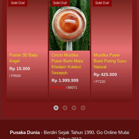
Sold Out!
Sold Out!
Sold Out!
S
Poster 3D Baby
Cincin Mustika
Mustika Puser
M
Angel
Puser Bumi Mata
Bumi Puting Susu
P
Khodam Koleksi
Natural
Rp 15.000
R
Sesepuh
Rp 425.000
/ P9500
Rp 1.999.999
/ P7220
Habis
/ B6071
Pusaka Dunia
- Berdiri Sejak Tahun 1990. Go Online Mulai