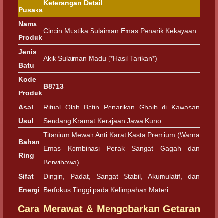
Keterangan Detail
Pusaka
Nama
Cincin Mustika Sulaiman Emas Penarik Kekayaan
Produk
Jenis
Akik Sulaiman Madu (*Hasil Tarikan*)
Batu
Kode
B8713
Produk
Asal
Ritual Olah Batin Penarikan Ghaib di Kawasan
Usul
Sendang Kramat Kerajaan Jawa Kuno
Titanium Mewah Anti Karat Kasta Premium (Warna
Bahan
Emas Kombinasi Perak Sangat Gagah dan
Ring
Berwibawa)
Sifat
Dingin, Padat, Sangat Stabil, Akumulatif, dan
Energi
Berfokus Tinggi pada Kelimpahan Materi
Cara Merawat & Mengobarkan Getaran