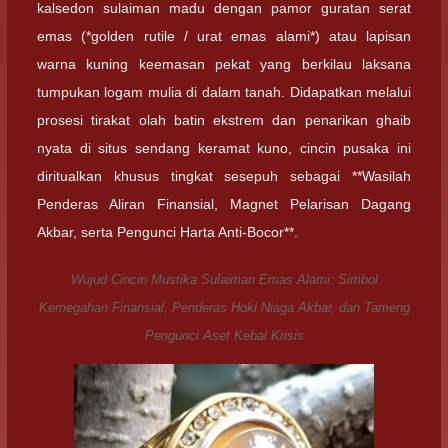
kalsedon sulaiman madu dengan pamor guratan serat
emas (*golden rutile / urat emas alami*) atau lapisan
warna kuning keemasan pekat yang berkilau laksana
tumpukan logam mulia di dalam tanah. Didapatkan melalui
prosesi tirakat olah batin ekstrem dan penarikan ghaib
nyata di situs sendang keramat kuno, cincin pusaka ini
diritualkan khusus tingkat sesepuh sebagai **Wasilah
Penderas Aliran Finansial, Magnet Pelarisan Dagang
Akbar, serta Pengunci Harta Anti-Bocor**.
Wujud Cincin Mustika Sulaiman Emas Alami: Simbol
Kemegahan Finansial, Penderas Hoki Niaga Akbar, dan Tameng
Pengunci Aset Kebal Krisis