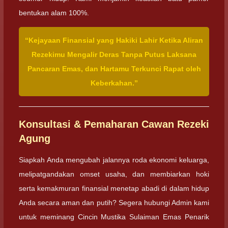
bentukan alam 100%.
“Kejayaan Finansial yang Hakiki Lahir Ketika Aliran
Rezekimu Mengalir Deras Tanpa Putus Laksana
Pancaran Emas, dan Hartamu Terkunci Rapat oleh
Keberkahan.”
Konsultasi & Pemaharan Cawan Rezeki
Agung
Siapkah Anda mengubah jalannya roda ekonomi keluarga,
melipatgandakan omset usaha, dan membiarkan hoki
serta kemakmuran finansial menetap abadi di dalam hidup
Anda secara aman dan putih? Segera hubungi Admin kami
untuk meminang Cincin Mustika Sulaiman Emas Penarik