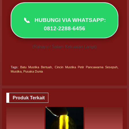
📞
HUBUNGI VIA WHATSAPP:
0812-2288-6456
(Rahayu / Salam Kekuatan Langit)
Tags:
Batu Mustika Bertuah
,
Cincin Mustika Petir Pancawarna Sesepuh
,
Mustika
,
Pusaka Dunia
Produk Terkait