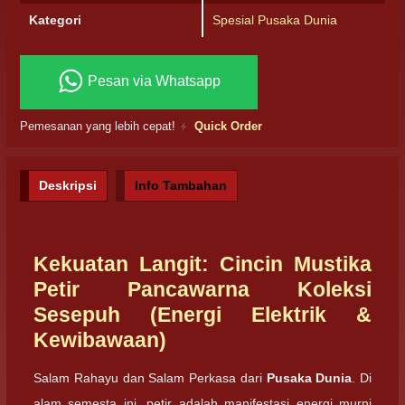
Kategori
Spesial Pusaka Dunia
Pesan via Whatsapp
Pemesanan yang lebih cepat!
Quick Order
Deskripsi
Info Tambahan
Kekuatan Langit: Cincin Mustika
Petir Pancawarna Koleksi
Sesepuh (Energi Elektrik &
Kewibawaan)
Salam Rahayu dan Salam Perkasa dari
Pusaka Dunia
. Di
alam semesta ini, petir adalah manifestasi energi murni