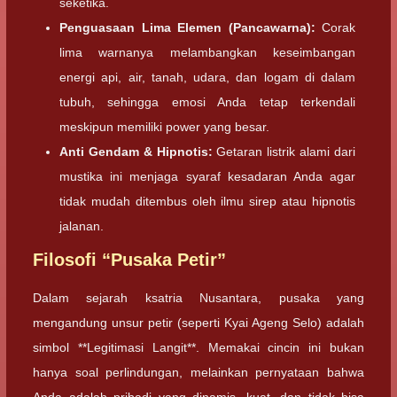
seketika.
Penguasaan Lima Elemen (Pancawarna):
Corak
lima warnanya melambangkan keseimbangan
energi api, air, tanah, udara, dan logam di dalam
tubuh, sehingga emosi Anda tetap terkendali
meskipun memiliki power yang besar.
Anti Gendam & Hipnotis:
Getaran listrik alami dari
mustika ini menjaga syaraf kesadaran Anda agar
tidak mudah ditembus oleh ilmu sirep atau hipnotis
jalanan.
Filosofi “Pusaka Petir”
Dalam sejarah ksatria Nusantara, pusaka yang
mengandung unsur petir (seperti Kyai Ageng Selo) adalah
simbol **Legitimasi Langit**. Memakai cincin ini bukan
hanya soal perlindungan, melainkan pernyataan bahwa
Anda adalah pribadi yang dinamis, kuat, dan tidak bisa