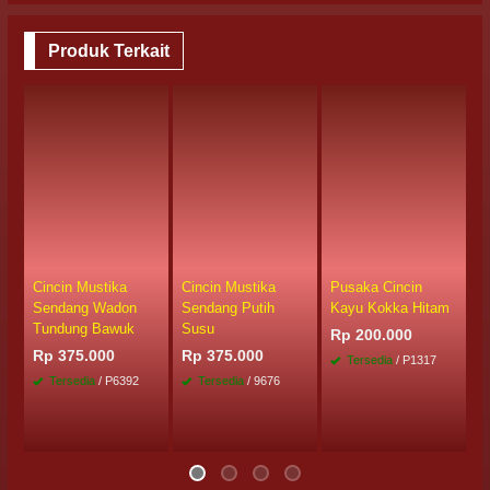
Produk Terkait
S
Cincin Mustika
Cincin Mustika
Pusaka Cincin
C
Sendang Wadon
Sendang Putih
Kayu Kokka Hitam
C
Tundung Bawuk
Susu
P
Rp 200.000
A
Rp 375.000
Rp 375.000
Tersedia
/ P1317
R
Tersedia
/ P6392
Tersedia
/ 9676
/