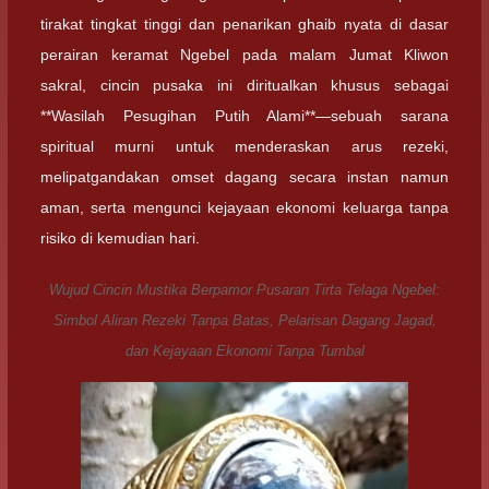
tirakat tingkat tinggi dan penarikan ghaib nyata di dasar
perairan keramat Ngebel pada malam Jumat Kliwon
sakral, cincin pusaka ini diritualkan khusus sebagai
**Wasilah Pesugihan Putih Alami**—sebuah sarana
spiritual murni untuk menderaskan arus rezeki,
melipatgandakan omset dagang secara instan namun
aman, serta mengunci kejayaan ekonomi keluarga tanpa
risiko di kemudian hari.
Wujud Cincin Mustika Berpamor Pusaran Tirta Telaga Ngebel:
Simbol Aliran Rezeki Tanpa Batas, Pelarisan Dagang Jagad,
dan Kejayaan Ekonomi Tanpa Tumbal