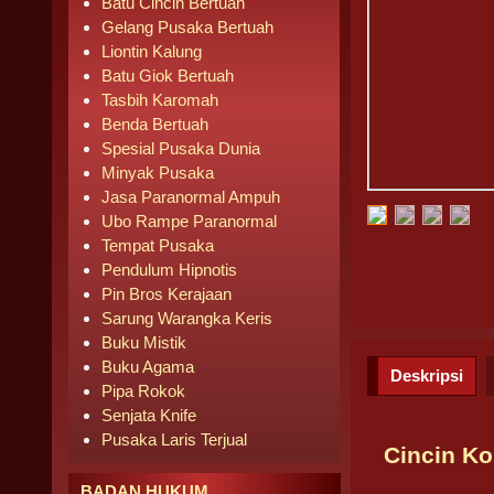
Batu Cincin Bertuah
Gelang Pusaka Bertuah
Liontin Kalung
Batu Giok Bertuah
Tasbih Karomah
Benda Bertuah
Spesial Pusaka Dunia
Minyak Pusaka
Jasa Paranormal Ampuh
Ubo Rampe Paranormal
Tempat Pusaka
Pendulum Hipnotis
Pin Bros Kerajaan
Sarung Warangka Keris
Buku Mistik
Buku Agama
Deskripsi
Pipa Rokok
Senjata Knife
Pusaka Laris Terjual
Cincin K
BADAN HUKUM