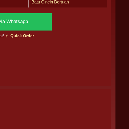
Batu Cincin Bertuah
via Whatsapp
at!
Quick Order