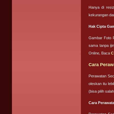
Hanya di resi
kekurangan da
Hak Cipta Gam
Gambar Foto P
sama tanpa iji
Online, Baca
C
Cara Peraw
Perawatan Sec
oleskan itu le
(bisa pilih sa
Cara Perawata