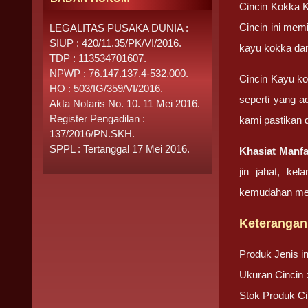
Cincin Kokka K
Cincin ini memi
LEGALITAS PUSAKA DUNIA :
SIUP : 420/11.35/PK/VI/2016.
kayu kokka dan
TDP : 113534701607.
NPWP : 76.147.137.4-532.000.
Cincin Kayu ko
HO : 503/IG/359/VI/2016.
seperti yang a
Akta Notaris No. 10. 11 Mei 2016.
Register Pengadilan :
kami pastikan 
137/2016/PN.SKH.
SPPL : Tertanggal 17 Mei 2016.
Khasiat Manf
jin jahat, ke
kemudahan men
Keterangan
Produk Jenis i
Ukuran Cincin :
Stok Produk Ci