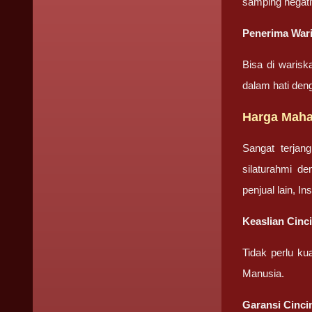
samping negati
Penerima Wari
Bisa di warisk
dalam hati den
Harga Maha
Sangat terjan
silaturahmi d
penjual lain, I
Keaslian Cinc
Tidak perlu ku
Manusia.
Garansi Cinci