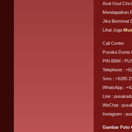
Asal Usul Cinc
Mendapatkan 
Jika Berminat
Lihat Juga
Mus
Call Center
Pusaka Dunia 
PIN BBM : P
Telephone : +6
Sms : +6285 2
WhatsApp : +6
Line : pusakad
WeChat : pusa
Instagram : pu
Gambar Foto C