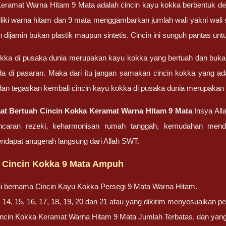
eramat Warna Hitam 9 Mata adalah cincin kayu kokka berbentuk den
liki warna hitam dan 9 mata menggambarkan jumlah wali yakni wali son
 dijamin bukan plastik maupun sintetis. Cincin ini sunguh pantas un
kka di pusaka dunia merupakan kayu kokka yang bertuah dan bukan
da di pasaran. Maka dari itu jangan samakan cincin kokka yang a
dan tegaskan kembali cincin kayu kokka di pusaka dunia merupakan k
aat Bertuah Cincin Kokka Keramat Warna Hitam 9 Mata
Insya All
lancaran rezeki, keharmonisan rumah tanggah, kemudahan men
dapat anugerah langsung dari Allah SWT.
 Cincin Kokka 9 Mata Ampuh
ni bernama Cincin Kayu Kokka Persegi 9 Mata Warna Hitam.
 14, 15, 16, 17, 18, 19, 20 dan 21 atau yang dikirim menyesuaikan pe
ncin Kokka Keramat Warna Hitam 9 Mata Jumlah Terbatas, dan yang d