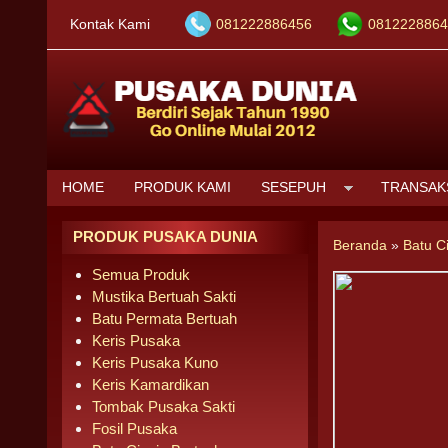
Kontak Kami
081222886456
0812228864
HOME
PRODUK KAMI
SESEPUH
TRANSAK
PRODUK PUSAKA DUNIA
Beranda
»
Batu C
Semua Produk
Mustika Bertuah Sakti
Batu Permata Bertuah
Keris Pusaka
Keris Pusaka Kuno
Keris Kamardikan
Tombak Pusaka Sakti
Fosil Pusaka