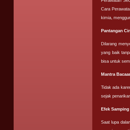
Perawatan Seca
Cara Perawatan 
kimia, menggun
Pantangan Cin
Dilarang meny
yang baik tanp
bisa untuk sem
Mantra Bacaan
Tidak ada kare
sejak penarika
Efek Samping 
Saat lupa dala