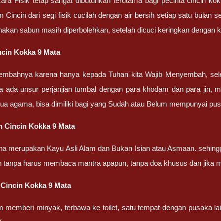
ra Fisik tetap sangat dibutuhkan terutama bagi pecinta cincin ko
Cincin dari segi fisik cucilah dengan air bersih setiap satu bulan s
akan sabun masih diperbolehkan, setelah dicuci keringkan dengan ka
cin Kokka 9 Mata
embahnya karena hanya kepada Tuhan kita Wajib Menyembah, sel
a ada unsur perjanjian tumbal dengan para khodam dan para jin, m
ua agama, bisa dimiliki bagi yang Sudah atau Belum mempunyai pu
 Cincin Kokka 9 Mata
na merupakan Kayu Asli Alam dan Bukan Isian atau Asmaan. sehing
n tanpa harus membaca mantra apapun, tanpa doa khusus dan jika 
Cincin Kokka 9 Mata
m memberi minyak, terbawa ke toilet, satu tempat dengan pusaka la