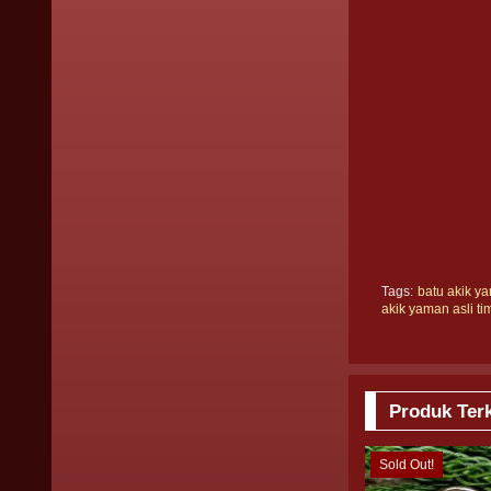
Tags:
batu akik ya
akik yaman asli ti
Produk Terk
Sold Out!