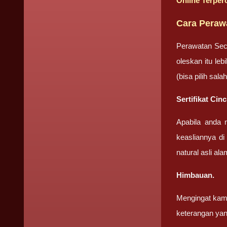
Online Terper
Cara Peraw
Perawatan Sec
oleskan itu le
(bisa pilih sa
Sertifikat Ci
Apabila anda 
keasliannya di
natural asli ala
Himbauan.
Mengingat kami
keterangan yan