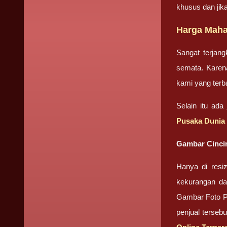
khusus dan ji
Harga Maha
Sangat terjan
semata. Karena
kami yang terb
Selain itu ada
Pusaka Dunia
Gambar Cinci
Hanya di resi
kekurangan da
Gambar Foto Pr
penjual terseb