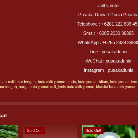
Call Center
Pusaka Dunia / Dunia Pusak
Telephone : +6281 222 886 45
Sms : +6285 2939 88885
WhatsApp : +6285 2939 8888
Line : pusakadunia
WeChat : pusakadunia
Instagram : pusakadunia
man asli timur tengah
,
batu akik yaman madu
,
batu yaman hitam
,
batu yaman term
mur tengah
,
harga batu yaman asli
,
jenis batu akik yaman
,
khasiat batu akik yaman
ait
Sold Out!
Sold Out!