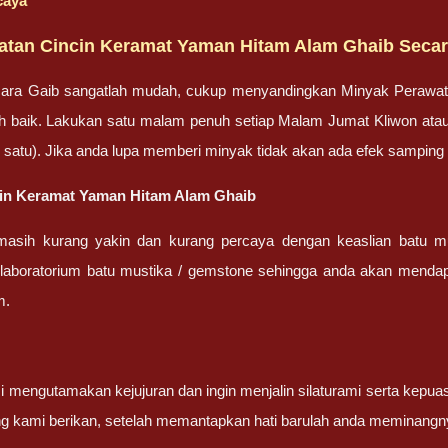
caya
atan Cincin Keramat Yaman Hitam Alam Ghaib Secar
ara Gaib sangatlah mudah, cukup menyandingkan Minyak Perawa
bih baik. Lakukan satu malam penuh setiap Malam Jumat Kliwon ata
lah satu). Jika anda lupa memberi minyak tidak akan ada efek sampin
ncin Keramat Yaman Hitam Alam Ghaib
masih kurang yakin dan kurang percaya dengan keaslian batu m
 laboratorium batu mustika / gemstone sehingga anda akan mendapa
m.
 mengutamakan kejujuran dan ingin menjalin silaturami serta kepua
g kami berikan, setelah memantapkan hati barulah anda meminangn