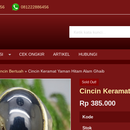
56
081222886456
SI
CEK ONGKIR
ARTIKEL
HUBUNGI
incin Bertuah
»
Cincin Keramat Yaman Hitam Alam Ghaib
Sold Out!
Cincin Kerama
Rp 385.000
Kode
Stok