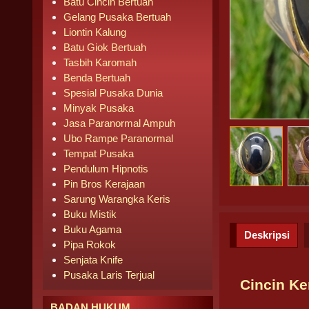
Batu Cincin Bertuah
Gelang Pusaka Bertuah
Liontin Kalung
Batu Giok Bertuah
Tasbih Karomah
Benda Bertuah
Spesial Pusaka Dunia
Minyak Pusaka
Jasa Paranormal Ampuh
Ubo Rampe Paranormal
Tempat Pusaka
Pendulum Hipnotis
Pin Bros Kerajaan
Sarung Warangka Keris
Buku Mistik
Buku Agama
Deskripsi
Pipa Rokok
Senjata Knife
Pusaka Laris Terjual
Cincin K
BADAN HUKUM