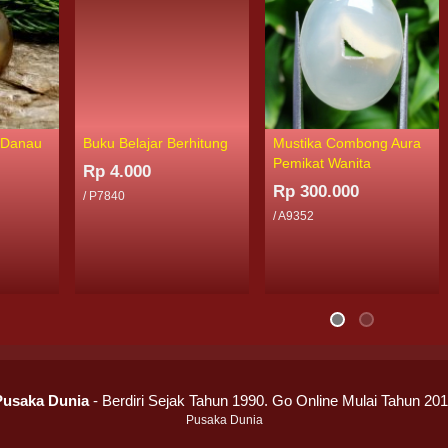
 Danau
Buku Belajar Berhitung
Mustika Combong Aura
Pemikat Wanita
Rp 4.000
Rp 300.000
/ P7840
/ A9352
Pusaka Dunia
- Berdiri Sejak Tahun 1990. Go Online Mulai Tahun 20
Pusaka Dunia