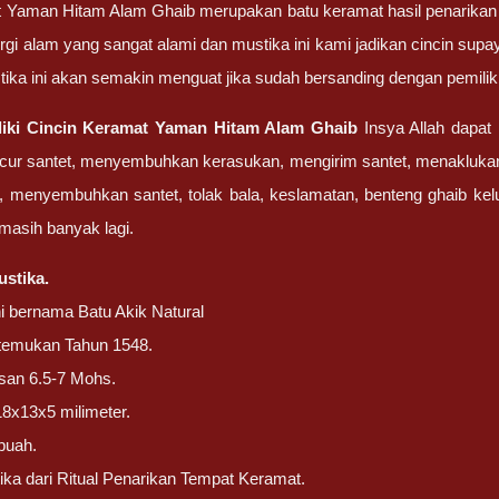
 Yaman Hitam Alam Ghaib merupakan batu keramat hasil penarikan al
nergi alam yang sangat alami dan mustika ini kami jadikan cincin su
stika ini akan semakin menguat jika sudah bersanding dengan pemili
iki Cincin Keramat Yaman Hitam Alam Ghaib
Insya Allah dapat
ncur santet, menyembuhkan kerasukan, mengirim santet, menakluk
s, menyembuhkan santet, tolak bala, keslamatan, benteng ghaib kel
 masih banyak lagi.
stika.
ni bernama Batu Akik Natural
ditemukan Tahun 1548.
san 6.5-7 Mohs.
18x13x5 milimeter.
buah.
ika dari Ritual Penarikan Tempat Keramat.