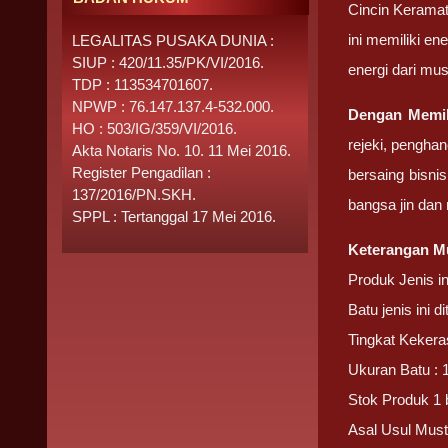
Cincin Keramat
ini memiliki e
LEGALITAS PUSAKA DUNIA :
SIUP : 420/11.35/PK/VI/2016.
energi dari mu
TDP : 113534701607.
NPWP : 76.147.137.4-532.000.
Dengan Memil
HO : 503/IG/359/VI/2016.
rejeki, pengha
Akta Notaris No. 10. 11 Mei 2016.
Register Pengadilan :
bersaing bisni
137/2016/PN.SKH.
bangsa jin dan
SPPL : Tertanggal 17 Mei 2016.
Keterangan Mu
Produk Jenis i
Batu jenis ini 
Tingkat Kekera
Ukuran Batu : 
Stok Produk 1 
Asal Usul Must