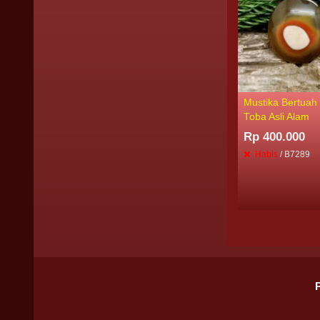
Mustika Bertuah
Toba Asli Alam
Rp 400.000
Habis
/ B7289