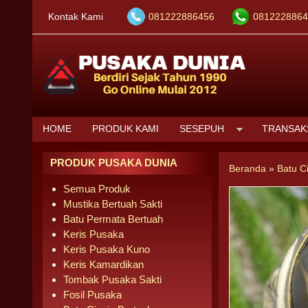
Kontak Kami
081222886456
0812228864
HOME
PRODUK KAMI
SESEPUH
TRANSAK
PRODUK PUSAKA DUNIA
Beranda
»
Batu C
Semua Produk
Mustika Bertuah Sakti
Batu Permata Bertuah
Keris Pusaka
Keris Pusaka Kuno
Keris Kamardikan
Tombak Pusaka Sakti
Fosil Pusaka