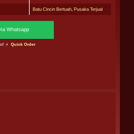
Batu Cincin Bertuah
,
Pusaka Terjual
via Whatsapp
at!
Quick Order