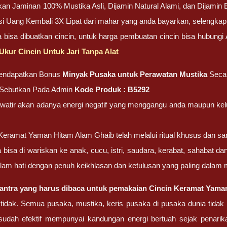
n Jaminan 100% Mustika Asli, Dijamin Natural Alami, dan Dijamin Bu
i Uang Kembali 3X Lipat dari mahar yang anda bayarkan, selengka
ga bisa dibuatkan cincin, untuk harga pembuatan cincin bisa hubung
Ukur Cincin Untuk Jari Tanpa Alat
endapatkan Bonus
Minyak Pusaka untuk Perawatan Mustika
Seca
, Sebutkan Pada Admin
Kode Produk : B5292
watir akan adanya energi negatif yang menggangu anda maupun kel
Keramat Yaman Hitam Alam Ghaib telah melalui ritual khusus dan san
ga bisa di wariskan ke anak, cucu, istri, saudara, kerabat, sahabat
alam hati dengan penuh keikhlasan dan ketulusan yang paling dalam
ntra yang harus dibaca untuk pemakaian Cincin Keramat Yaman
 tidak. Semua pusaka, mustika, keris pusaka di pusaka dunia tida
sudah efektif mempunyai kandungan energi bertuah sejak penar