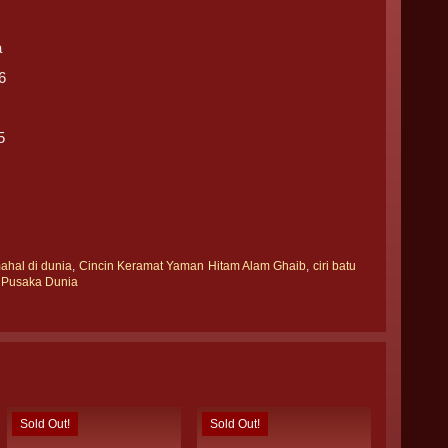
a
6
5
ahal di dunia
,
Cincin Keramat Yaman Hitam Alam Ghaib
,
ciri batu
,
Pusaka Dunia
Sold Out!
Sold Out!
Sold Out