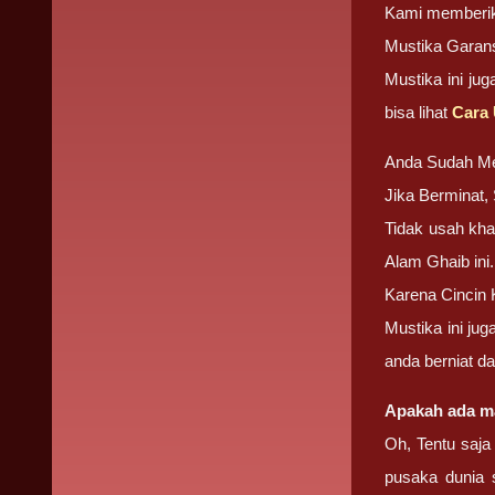
Kami memberika
Mustika Garans
Mustika ini ju
bisa lihat
Cara 
Anda Sudah M
Jika Berminat
Tidak usah kha
Alam Ghaib ini.
Karena Cincin 
Mustika ini ju
anda berniat d
Apakah ada ma
Oh, Tentu saja
pusaka dunia 