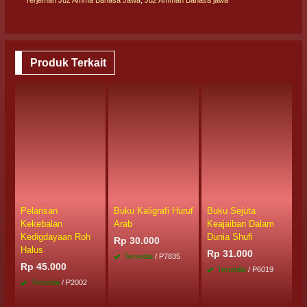
Produk Terkait
Pelarisan
Buku Kaligrafi Huruf
Buku Sejuta
B
Kekebalan
Arab
Keajaiban Dalam
A
Kedigdayaan Roh
Dunia Shufi
F
Rp 30.000
Halus
Rp 31.000
R
Tersedia
/ P7835
Rp 45.000
Tersedia
/ P6019
Tersedia
/ P2002