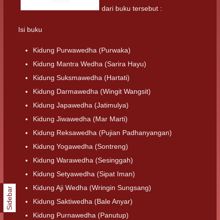
Winardi
dari buku tersebut :
Isi buku
Kidung Purwawedha (Purwaka)
Kidung Mantra Wedha (Sarira Hayu)
Kidung Suksmawedha (Hartati)
Kidung Darmawedha (Wingit Wangsit)
Kidung Japawedha (Jatimulya)
Kidung Jiwawedha (Mar Marti)
Kidung Reksawedha (Pujian Padhanyangan)
Kidung Yogawedha (Sontreng)
Kidung Warawedha (Sesinggah)
Kidung Setyawedha (Sipat Iman)
Kidung Aji Wedha (Wringin Sungsang)
Sidebar
Kidung Saktiwedha (Bale Anyar)
Kidung Purnawedha (Panutup)