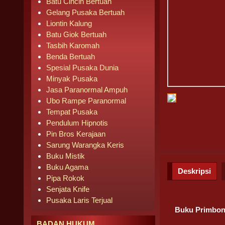
Batu Cincin Bertuah
Gelang Pusaka Bertuah
Liontin Kalung
Batu Giok Bertuah
Tasbih Karomah
Benda Bertuah
Spesial Pusaka Dunia
Minyak Pusaka
Jasa Paranormal Ampuh
Ubo Rampe Paranormal
Tempat Pusaka
Pendulum Hipnotis
Pin Bros Kerajaan
Sarung Warangka Keris
Buku Mistik
Buku Agama
Deskripsi
Pipa Rokok
Senjata Knife
Pusaka Laris Terjual
Buku Primbon
BADAN HUKUM