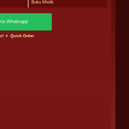
Buku Mistik
via Whatsapp
at!
Quick Order