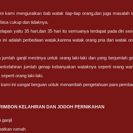
ini kami menguraikan bab watak tiap-tiap orang,dan juga masala
 bisa cukup dan tidaknya.
elapan yaitu 35 hari,dan 35 hari itu semuanya terdapat pada diri s
m ini adalah perbedaan watak,karena watak orang pria dan watak o
n jumlah ganjil mestinya untuk orang laki-laki dan yang berjumlah 
 berkelahiran jumlah genap kebanyakan wataknya seperti orang wan
seperti orang laki-laki.
 kami ini sangat berguan untuk menambah pengetahuan para pemba
 PRIMBON KELAHIRAN DAN JODOH PERNIKAHAN
 ganjil
patkan rumah