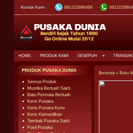
Kontak Kami
081222886456
0812228864
HOME
PRODUK KAMI
SESEPUH
TRANSAK
PRODUK PUSAKA DUNIA
Beranda
»
Buku M
Semua Produk
Mustika Bertuah Sakti
Batu Permata Bertuah
Keris Pusaka
Keris Pusaka Kuno
Keris Kamardikan
Tombak Pusaka Sakti
Fosil Pusaka