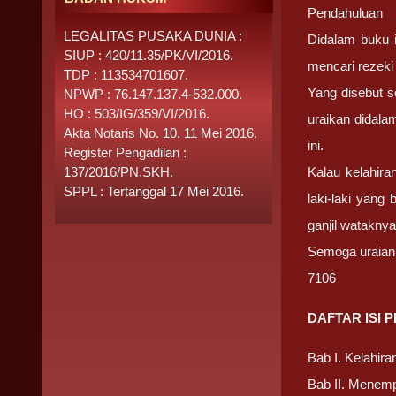
Pendahuluan
LEGALITAS PUSAKA DUNIA :
Didalam buku 
SIUP : 420/11.35/PK/VI/2016.
mencari rezeki
TDP : 113534701607.
Yang disebut s
NPWP : 76.147.137.4-532.000.
HO : 503/IG/359/VI/2016.
uraikan didala
Akta Notaris No. 10. 11 Mei 2016.
ini.
Register Pengadilan :
137/2016/PN.SKH.
Kalau kelahira
SPPL : Tertanggal 17 Mei 2016.
laki-laki yang
ganjil wataknya 
Semoga uraian
7106
DAFTAR ISI
Bab I. Kelahiran
Bab II. Menem