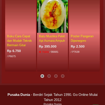
Buku Cara Cepat
Batu Mustika Pelet
Poster Pangeran
M
dan Mudah Teknik
Api Asmara Ampuh
Diponegoro
P
Bermain Gitar
Rp 395.000
Rp 2.500
R
Rp 6.750
Habis
/ B6681
/ P7638
/
/ P6675
Pusaka Dunia
- Berdiri Sejak Tahun 1990. Go Online Mulai
Tahun 2012
Pusaka Dunia