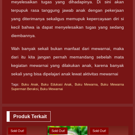
meyelesaikan tugas yang dihadapinya. Di sini akan
terpupuk rasa tanggung jawab anak dengan pekerjaan
yang diterimanya sekaligus memupuk kepercayaan diri si
kecil bahwa ia dapat menyelesaikan tugas yang sedang
diembannya.
Wah banyak sekali bukan manfaat dari mewarnai, maka
dari itu kita jangan pernah memandang sebelah mata
kegiatan mewarnai yang dilakukan anak, karena banyak
sekali yang bisa dipelajari anak lewat aktivitas mewarnai
Tags:
Buku Anak
,
Buku Edukasi Anak
,
Buku Mewarna
,
Buku Mewarna
Superman Beraksi
,
Buku Mewarnai
Produk Terkait
Sold Out!
Sold Out!
Sold Out!
S