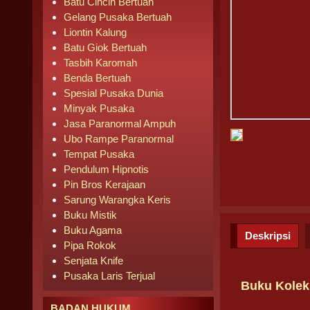
Batu Cincin Bertuah
Gelang Pusaka Bertuah
Liontin Kalung
Batu Giok Bertuah
Tasbih Karomah
Benda Bertuah
Spesial Pusaka Dunia
Minyak Pusaka
Jasa Paranormal Ampuh
Ubo Rampe Paranormal
Tempat Pusaka
Pendulum Hipnotis
Pin Bros Kerajaan
Sarung Warangka Keris
Buku Mistik
Buku Agama
Deskripsi
Pipa Rokok
Senjata Knife
Pusaka Laris Terjual
Buku Kolek
BADAN HUKUM