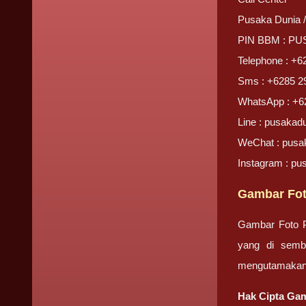
Pusaka Dunia 
PIN BBM : P
Telephone : +6
Sms : +6285 2
WhatsApp : +6
Line : pusakad
WeChat : pusa
Instagram : pu
Gambar Fot
Gambar Foto Pr
yang di semb
mengutamakan
Hak Cipta Gam