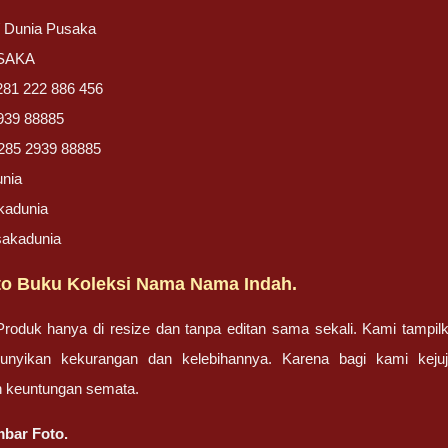
/ Dunia Pusaka
USAKA
281 222 886 456
939 88885
285 2939 88885
unia
kadunia
sakadunia
o Buku Koleksi Nama Nama Indah.
oduk hanya di resize dan tanpa editan sama sekali. Kami tampilk
unyikan kekurangan dan kelebihannya. Karena bagi kami kej
 keuntungan semata.
bar Foto.