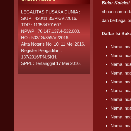
Buku Koleks
ribuan nama da
LEGALITAS PUSAKA DUNIA :
SIUP : 420/11.35/PK/VI/2016.
dan berbagai b
TDP : 113534701607.
NPWP : 76.147.137.4-532.000.
Daftar Isi Bu
HO : 503/IG/359/VI/2016.
Akta Notaris No. 10. 11 Mei 2016.
Nama Inda
Register Pengadilan :
Nama Inda
137/2016/PN.SKH.
SPPL : Tertanggal 17 Mei 2016.
Nama Inda
Nama Inda
Nama Inda
Nama Inda
Nama Inda
Nama Inda
Nama Inda
Nama Inda