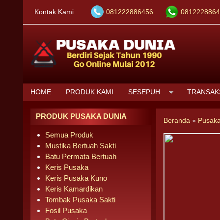
Kontak Kami
081222886456
0812228864
HOME
PRODUK KAMI
SESEPUH
TRANSAK
PRODUK PUSAKA DUNIA
Beranda
»
Pusaka
Semua Produk
Mustika Bertuah Sakti
Batu Permata Bertuah
Keris Pusaka
Keris Pusaka Kuno
Keris Kamardikan
Tombak Pusaka Sakti
Fosil Pusaka