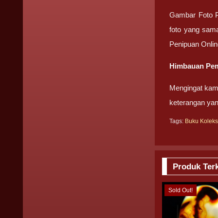
Gambar Foto 
foto yang sama
Penipuan Onli
Himbauan Pem
Mengingat kami
keterangan ya
Tags:
Buku Kolek
Produk Terk
Sold Out!