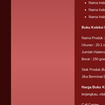
Nama Inda
Nama Inda
Nama Inda
Buku Koleksi
Nama Produk :
Ukuran : 20.1 x
Jumlah Halama
Berat : 150 gr
Stok Produk
B
Jika Berminat
Harga Buku K
terjangkau, sil
Call Center