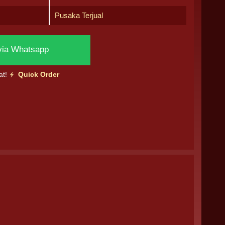
Pusaka Terjual
via Whatsapp
at!
Quick Order