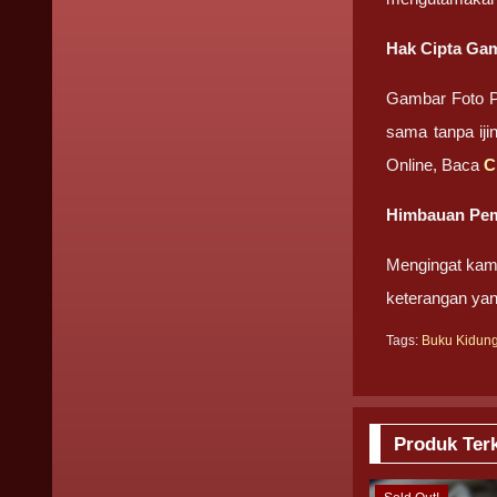
Hak Cipta Gam
Gambar Foto 
sama tanpa iji
Online, Baca
C
Himbauan Pem
Mengingat kami
keterangan ya
Tags:
Buku Kidun
Produk Terk