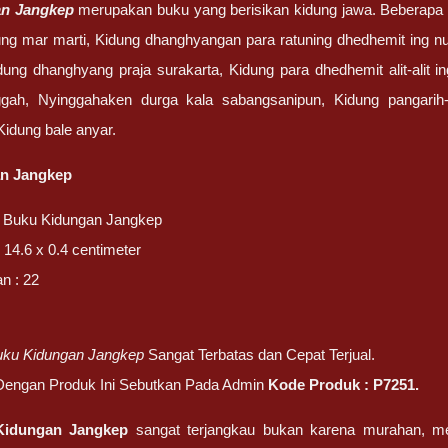
an Jangkep
merupakan buku yang berisikan kidung jawa. Beberapa di
dung mar marti, Kidung dhanghyangan para ratuning dhedhemit ing nus
idung dhanghyang praja surakarta, Kidung para dhedhemit alit-alit in
ggah, Nyinggahaken durga kala sabangsanipun, Kidung pangarih-a
idung bale anyar.
n Jangkep
 Buku Kidungan Jangkep
 14.6 x 0.4 centimeter
n : 22
m
uku Kidungan Jangkep
Sangat Terbatas dan Cepat Terjual.
 Dengan Produk Ini Sebutkan Pada Admin
Kode Produk :
P7251
.
Kidungan Jangkep
sangat terjangkau bukan karena murahan, mel