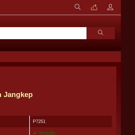
n Jangkep
P7251
Tersedia