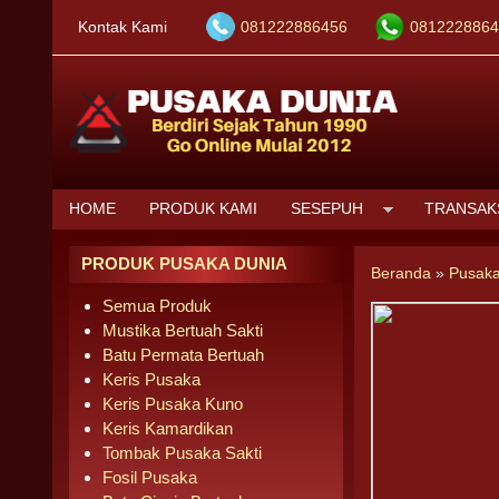
Kontak Kami
081222886456
0812228864
HOME
PRODUK KAMI
SESEPUH
TRANSAK
PRODUK PUSAKA DUNIA
Beranda
»
Pusaka
Semua Produk
Mustika Bertuah Sakti
Batu Permata Bertuah
Keris Pusaka
Keris Pusaka Kuno
Keris Kamardikan
Tombak Pusaka Sakti
Fosil Pusaka