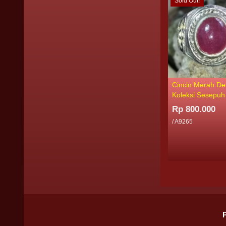
Sold Out!
Cincin Merah De
Koleksi Sesepuh
Rp 800.000
/ A9265