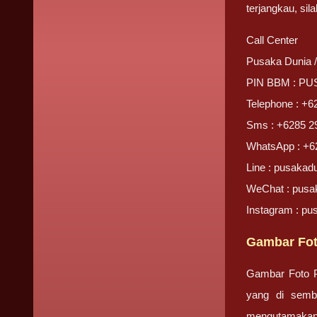
terjangkau, sil
Call Center
Pusaka Dunia 
PIN BBM : P
Telephone : +6
Sms : +6285 2
WhatsApp : +6
Line : pusakad
WeChat : pusa
Instagram : pu
Gambar Fot
Gambar Foto Pr
yang di semb
mengutamakan