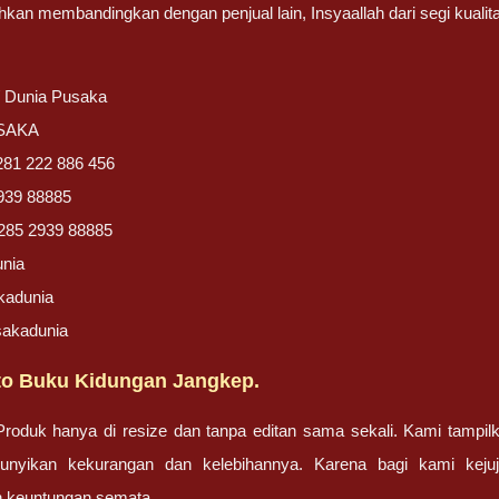
ahkan membandingkan dengan penjual lain, Insyaallah dari segi kuali
/ Dunia Pusaka
USAKA
281 222 886 456
939 88885
285 2939 88885
unia
kadunia
sakadunia
o Buku Kidungan Jangkep.
oduk hanya di resize dan tanpa editan sama sekali. Kami tampilk
unyikan kekurangan dan kelebihannya. Karena bagi kami kej
 keuntungan semata.