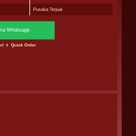
Pusaka Terjual
via Whatsapp
at!
Quick Order