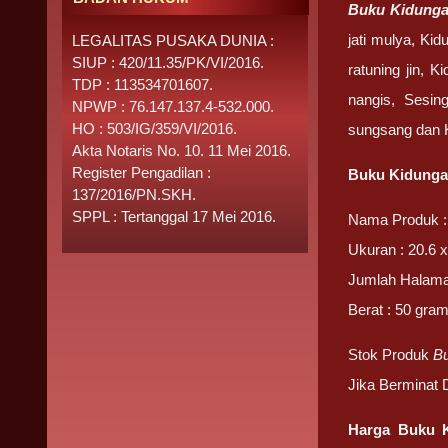
Buku Kidung
jati mulya, Ki
LEGALITAS PUSAKA DUNIA :
SIUP : 420/11.35/PK/VI/2016.
ratuning jin, K
TDP : 113534701607.
nangis, Sesin
NPWP : 76.147.137.4-532.000.
HO : 503/IG/359/VI/2016.
sungsang dan K
Akta Notaris No. 10. 11 Mei 2016.
Register Pengadilan :
Buku Kidunga
137/2016/PN.SKH.
SPPL : Tertanggal 17 Mei 2016.
Nama Produk :
Ukuran : 20.6 x
Jumlah Halama
Berat : 50 gra
Stok Produk
B
Jika Berminat
Harga Buku 