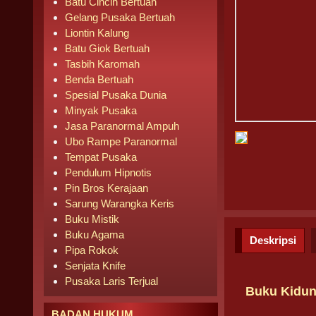
Batu Cincin Bertuah
Gelang Pusaka Bertuah
Liontin Kalung
Batu Giok Bertuah
Tasbih Karomah
Benda Bertuah
Spesial Pusaka Dunia
Minyak Pusaka
Jasa Paranormal Ampuh
Ubo Rampe Paranormal
Tempat Pusaka
Pendulum Hipnotis
Pin Bros Kerajaan
Sarung Warangka Keris
Buku Mistik
Buku Agama
Deskripsi
Pipa Rokok
Senjata Knife
Pusaka Laris Terjual
Buku Kidu
BADAN HUKUM