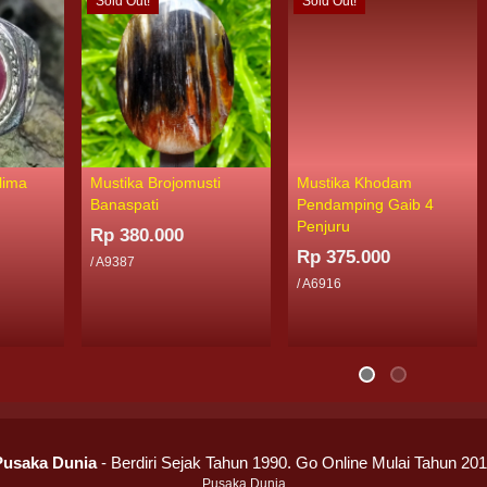
Sold Out!
Sold Out!
lima
Mustika Brojomusti
Mustika Khodam
Banaspati
Pendamping Gaib 4
Penjuru
Rp 380.000
Rp 375.000
/ A9387
/ A6916
Pusaka Dunia
- Berdiri Sejak Tahun 1990. Go Online Mulai Tahun 20
Pusaka Dunia