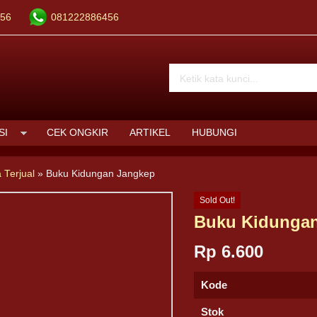
56
081222886456
SI
CEK ONGKIR
ARTIKEL
HUBUNGI
 Terjual
»
Buku Kidungan Jangkep
Sold Out!
Buku Kidunga
Rp 6.600
Kode
Stok