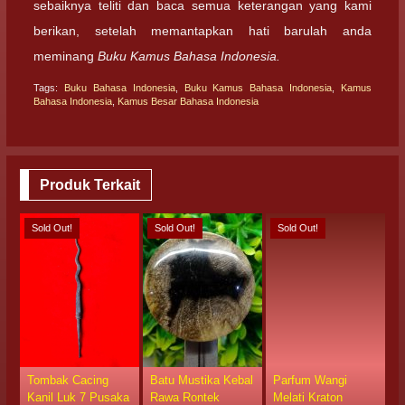
sebaiknya teliti dan baca semua keterangan yang kami
berikan, setelah memantapkan hati barulah anda
meminang
Buku Kamus Bahasa Indonesia.
Tags:
Buku Bahasa Indonesia
,
Buku Kamus Bahasa Indonesia
,
Kamus
Bahasa Indonesia
,
Kamus Besar Bahasa Indonesia
Produk Terkait
Sold Out!
Sold Out!
Sold Out!
S
Tombak Cacing
Batu Mustika Kebal
Parfum Wangi
M
Kanil Luk 7 Pusaka
Rawa Rontek
Melati Kraton
V