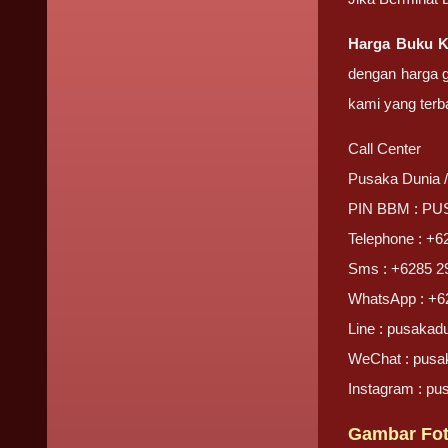
Harga Buku Ka
dengan harga g
kami yang terb
Call Center
Pusaka Dunia 
PIN BBM : P
Telephone : +6
Sms : +6285 2
WhatsApp : +6
Line : pusakad
WeChat : pusa
Instagram : pu
Gambar Foto