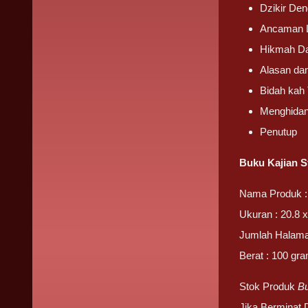
Dzikir De
Ancaman La
Hikmah Da
Alasan da
Bidah kah T
Menghidan
Penutup
Buku Kajian S
Nama Produk : 
Ukuran : 20.8 x
Jumlah Halama
Berat : 100 gr
Stok Produk
Bu
Jika Berminat