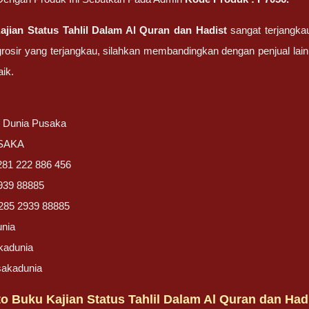
jian Status Tahlil Dalam Al Quran dan Hadist
sangat terjangka
rosir yang terjangkau, silahkan membandingkan dengan penjual lain, 
aik.
/ Dunia Pusaka
USAKA
281 222 886 456
939 88885
285 2939 88885
unia
kadunia
sakadunia
 Buku Kajian Status Tahlil Dalam Al Quran dan Hadi