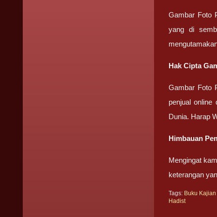
Gambar Foto Pr
yang di semb
mengutamakan
Hak Cipta Gam
Gambar Foto 
penjual online
Dunia. Harap 
Himbauan Pemb
Mengingat kami
keterangan ya
Tags:
Buku Kajian 
Hadist