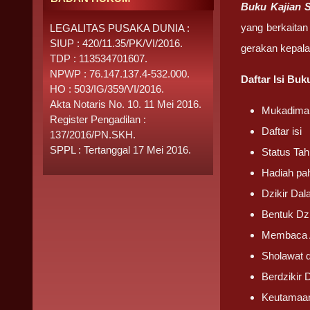
Buku Kajian S
yang berkaitan 
LEGALITAS PUSAKA DUNIA :
SIUP : 420/11.35/PK/VI/2016.
gerakan kepala 
TDP : 113534701607.
NPWP : 76.147.137.4-532.000.
Daftar Isi Buk
HO : 503/IG/359/VI/2016.
Akta Notaris No. 10. 11 Mei 2016.
Mukadima
Register Pengadilan :
Daftar isi
137/2016/PN.SKH.
SPPL : Tertanggal 17 Mei 2016.
Status Tah
Hadiah pah
Dzikir Dal
Bentuk Dzi
Membaca A
Sholawat d
Berdzikir 
Keutamaan