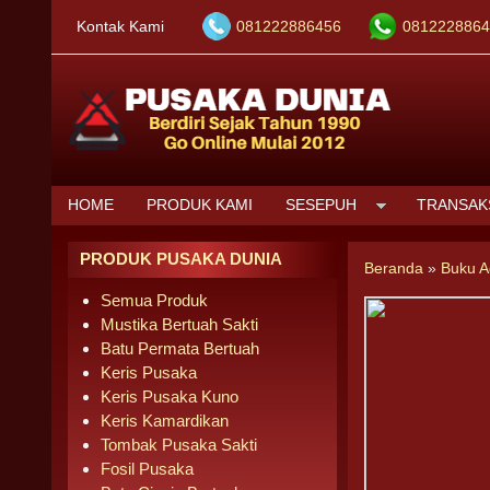
Kontak Kami
081222886456
0812228864
HOME
PRODUK KAMI
SESEPUH
TRANSAK
PRODUK PUSAKA DUNIA
Beranda
»
Buku 
Semua Produk
Mustika Bertuah Sakti
Batu Permata Bertuah
Keris Pusaka
Keris Pusaka Kuno
Keris Kamardikan
Tombak Pusaka Sakti
Fosil Pusaka