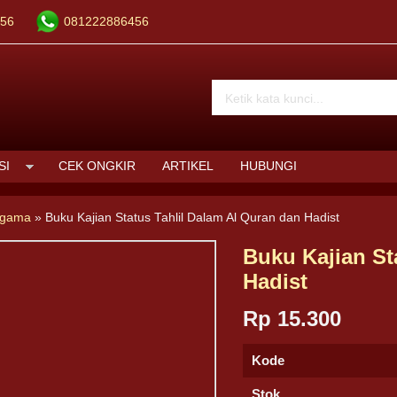
56
081222886456
SI
CEK ONGKIR
ARTIKEL
HUBUNGI
Agama
»
Buku Kajian Status Tahlil Dalam Al Quran dan Hadist
Buku Kajian St
Hadist
Rp 15.300
Kode
Stok