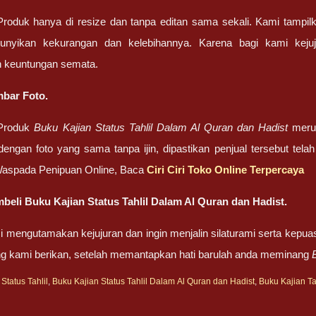
oduk hanya di resize dan tanpa editan sama sekali. Kami tampilk
unyikan kekurangan dan kelebihannya. Karena bagi kami kej
 keuntungan semata.
bar Foto.
Produk
Buku Kajian Status Tahlil Dalam Al Quran dan Hadist
merup
 dengan foto yang sama tanpa ijin, dipastikan penjual tersebut te
Waspada Penipuan Online, Baca
Ciri Ciri Toko Online Terpercaya
eli Buku Kajian Status Tahlil Dalam Al Quran dan Hadist.
 mengutamakan kejujuran dan ingin menjalin silaturami serta kepua
ng kami berikan, setelah memantapkan hati barulah anda meminang
Status Tahlil
,
Buku Kajian Status Tahlil Dalam Al Quran dan Hadist
,
Buku Kajian Ta