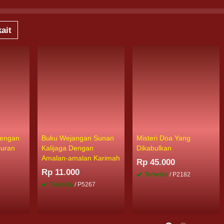
ait
engan
Buku Wejangan Sunan
Misteri Doa Yang
Quran
Kalijaga Dengan
Dikabulkan
Amalan-amalan Karimah
Rp 45.000
Rp 11.000
4
Tersedia
/ P2182
Tersedia
/ P5267