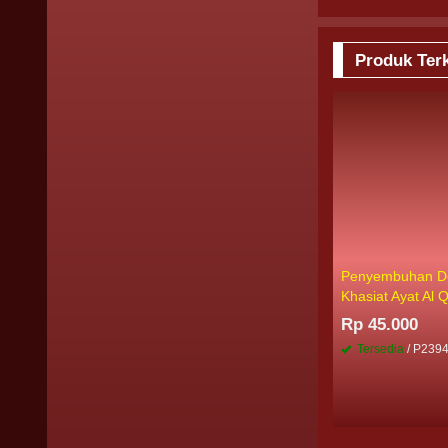
Produk Terk
Penyembuhan D
Khasiat Ayat Al 
Rp 45.000
Tersedia
/ P239