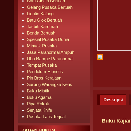
Batu Cincin Bertuah
Gelang Pusaka Bertuah
Liontin Kalung
Batu Giok Bertuah
Tasbih Karomah
Benda Bertuah
Spesial Pusaka Dunia
Minyak Pusaka
Jasa Paranormal Ampuh
Ubo Rampe Paranormal
Tempat Pusaka
Pendulum Hipnotis
Pin Bros Kerajaan
Sarung Warangka Keris
Buku Mistik
Buku Agama
Deskripsi
Pipa Rokok
Senjata Knife
Pusaka Laris Terjual
Buku Kajian
BADAN HUKUM