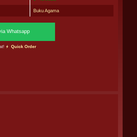
Buku Agama
via Whatsapp
at!
Quick Order