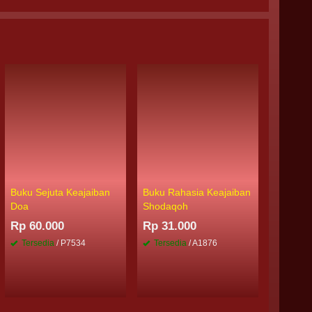
Buku Sejuta Keajaiban
Buku Rahasia Keajaiban
Buku 10
Doa
Shodaqoh
Mengata
Rp 60.000
Rp 31.000
Rp 18.
Tersedia
/ P7534
Tersedia
/ A1876
Tersed