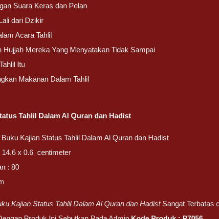
ngan Suara Keras dan Pelan
li dari Dzikir
lam Acara Tahlil
n Hujjah Mereka Yang Menyatakan Tidak Sampai
ahlil Itu
gkan Makanan Dalam Tahlil
tatus Tahlil Dalam Al Quran dan Hadist
Buku Kajian Status Tahlil Dalam Al Quran dan Hadist
 14.6 x 0.6 centimeter
n : 80
am
ku Kajian Status Tahlil Dalam Al Quran dan Hadist
Sangat Terbatas d
 Dengan Produk Ini Sebutkan Pada Admin
Kode Produk :
P7056
.