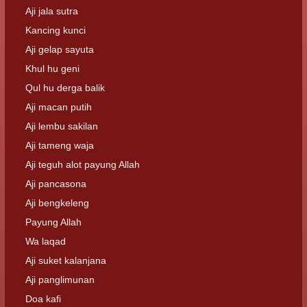
Aji jala sutra
Kancing kunci
Aji gelap sayuta
Khul hu geni
Qul hu derga balik
Aji macan putih
Aji lembu sakilan
Aji tameng waja
Aji teguh alot payung Allah
Aji pancasona
Aji bengkeleng
Payung Allah
Wa laqad
Aji suket kalanjana
Aji panglimunan
Doa kafi