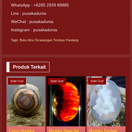
WhatsApp : +6285 2939 88885
Line : pusakadunia
WeChat : pusakadunia
Instagram : pusakadunia
Tags:
Buku Ilmu Terawangan Tembus Pandang
Produk Terkait
Sold Out!
Sold Out!
Sold Out!
S
Cincin Mustika
Mustika Naga Api
Mustika Tombak
M