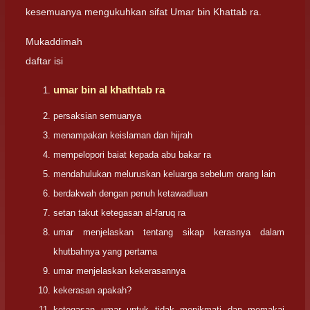
kesemuanya mengukuhkan sifat Umar bin Khattab ra.
Mukaddimah
daftar isi
umar bin al khathtab ra
persaksian semuanya
menampakan keislaman dan hijrah
mempelopori baiat kepada abu bakar ra
mendahulukan meluruskan keluarga sebelum orang lain
berdakwah dengan penuh ketawadluan
setan takut ketegasan al-faruq ra
umar menjelaskan tentang sikap kerasnya dalam
khutbahnya yang pertama
umar menjelaskan kekerasannya
kekerasan apakah?
ketegasan umar untuk tidak menikmati dan memakai