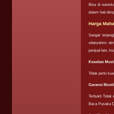
Bisa di warisk
dalam hati den
Harga Mahar
Sangat terjan
silaturahmi d
penjual lain, I
Keaslian Must
Tidak perlu ku
Garansi Musti
Terbukti Tidak
Baca Pusaka D