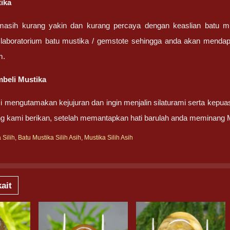
tika
masih kurang yakin dan kurang percaya dengan keaslian batu m
 laboratorium batu mustika / gemstote sehingga anda akan mendapa
m.
beli Mustika
 mengutamakan kejujuran dan ingin menjalin silaturami serta kepua
g kami berikan, setelah memantapkan hati barulah anda meminang 
 Silih
,
Batu Mustika Silih Asih
,
Mustika Silih Asih
ait