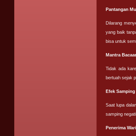
Pantangan Mu
Dilarang meny
yang baik tanp
bisa untuk sem
Mantra Bacaa
Tidak ada kar
bertuah sejak 
Efek Samping
Saat lupa dala
samping negati
Penerima War