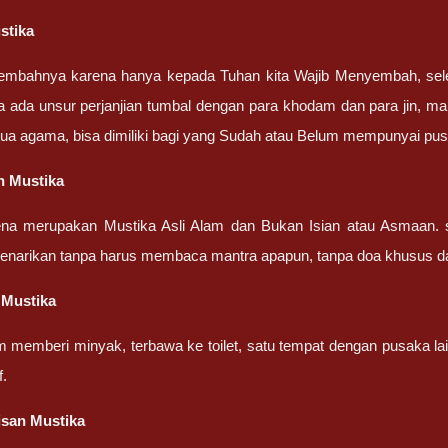
stika
embahnya karena hanya kepada Tuhan kita Wajib Menyembah, sel
a ada unsur perjanjian tumbal dengan para khodam dan para jin, ma
ua agama, bisa dimiliki bagi yang Sudah atau Belum mempunyai pu
n Mustika
ena merupakan Mustika Asli Alam dan Bukan Isian atau Asmaan. 
penarikan tanpa harus membaca mantra apapun, tanpa doa khusus d
 Mustika
m memberi minyak, terbawa ke toilet, satu tempat dengan pusaka la
f.
isan Mustika