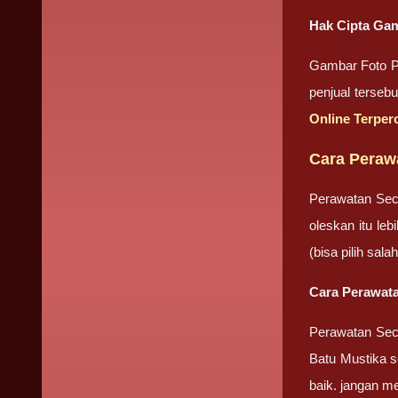
Hak Cipta Gam
Gambar Foto Pr
penjual terseb
Online Terper
Cara Perawa
Perawatan Sec
oleskan itu le
(bisa pilih sa
Cara Perawatan
Perawatan Seca
Batu Mustika se
baik. jangan m