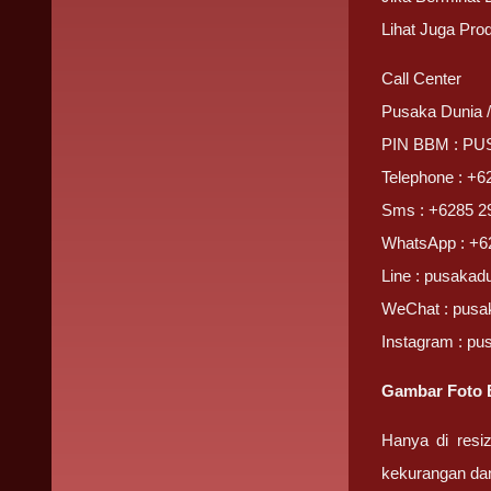
Lihat Juga Pro
Call Center
Pusaka Dunia 
PIN BBM : P
Telephone : +6
Sms : +6285 2
WhatsApp : +6
Line : pusakad
WeChat : pusa
Instagram : pu
Gambar Foto B
Hanya di resi
kekurangan da