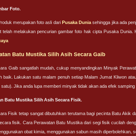
bar Foto.
oduk merupakan foto asli dari
Pusaka Dunia
sehingga jika ada penj
ut telah melakukan pencurian gambar foto hak cipta Pusaka Dunia
caya
tan Batu Mustika Silih Asih Secara Gaib
ara Gaib sangatlah mudah, cukup menyandingkan Minyak Perawa
bih baik. Lakukan satu malam penuh setiap Malam Jumat Kliwon ata
lah satu). Jika anda lupa memberi minyak tidak akan ada efek sampin
 Batu Mustika Silih Asih Secara Fisik.
ra Fisik tetap sangat dibutuhkan terutama bagi pecinta Batu Akik
cara fisik. Cara Perawatan Batu Mustika dari segi fisik cucilah dengan
enggunakan obat kimia, menggunakan sabun masih diperbolehkan, set