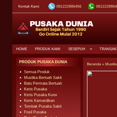
Kontak Kami
081222886456
0812228864
HOME
PRODUK KAMI
SESEPUH
TRANSAK
PRODUK PUSAKA DUNIA
Beranda
»
Mustik
Semua Produk
Mustika Bertuah Sakti
Batu Permata Bertuah
Keris Pusaka
Keris Pusaka Kuno
Keris Kamardikan
Tombak Pusaka Sakti
Fosil Pusaka