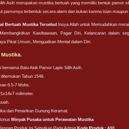
ilih Asih merupakan mustika bertuah yang memiliki bentuk pamor sili
ut pamornya terbentuk secara alami dan bukan karena isian maupu
at Bertuah Mustika Tersebut
Insya Allah untuk Memudahkan meraih
Membangkitkan Kawibawaan, Pagar Diri, Kelancaran dalam sega
aya Pikat Umum, Menguatkan Mental dalam Diri.
 Mustika.
ni bernama Batu Akik Pamor Lapis Silih Asih.
ni ditemukan Tahun 1548.
san 6.5-7 Mohs.
21x14x7 milimeter.
buah.
ika dari Penarikan Gunung Keramat.
Bonus
Minyak Pusaka untuk Perawatan Mustika
 Dengan Produk Ini Sebutkan Pada Admin
Kode Produk : A91.