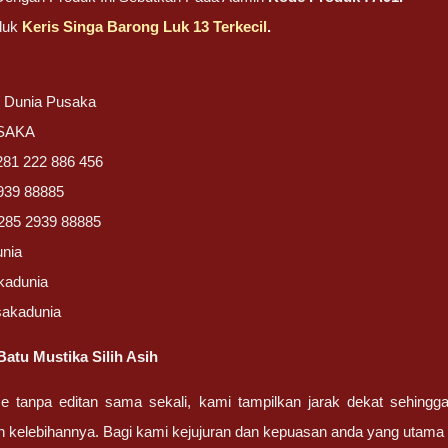
duk
Keris Singa Barong Luk 13 Terkecil
.
/ Dunia Pusaka
USAKA
281 222 886 456
939 88885
285 2939 88885
unia
kadunia
sakadunia
atu Mustika Silih Asih
ze tanpa editan sama sekali, kami tampilkan jarak dekat sehing
n kelebihannya. Bagi kami kejujuran dan kepuasan anda yang uta