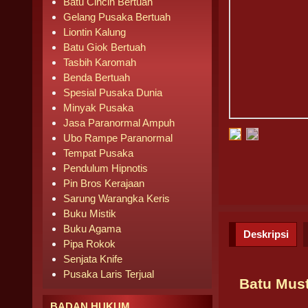
Batu Cincin Bertuah
Gelang Pusaka Bertuah
Liontin Kalung
Batu Giok Bertuah
Tasbih Karomah
Benda Bertuah
Spesial Pusaka Dunia
Minyak Pusaka
Jasa Paranormal Ampuh
Ubo Rampe Paranormal
Tempat Pusaka
Pendulum Hipnotis
Pin Bros Kerajaan
Sarung Warangka Keris
Buku Mistik
Buku Agama
Deskripsi
Pipa Rokok
Senjata Knife
Pusaka Laris Terjual
Batu Must
BADAN HUKUM