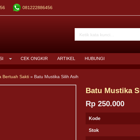
56
081222886456
SI
CEK ONGKIR
ARTIKEL
HUBUNGI
a Bertuah Sakti
»
Batu Mustika Silih Asih
Batu Mustika Si
Rp 250.000
Kode
Stok