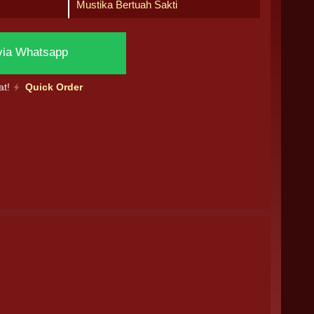
Mustika Bertuah Sakti
via Whatsapp
at!
Quick Order