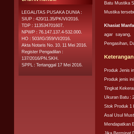
Batu Mustika S
Mustika terseb
LEGALITAS PUSAKA DUNIA :
SIUP : 420/11.35/PK/VI/2016.
TDP : 113534701607.
Khasiat Manfa
NPWP : 76.147.137.4-532.000.
agar sayang, 
HO : 503/IG/359/VI/2016.
Pengasihan, D
Akta Notaris No. 10. 11 Mei 2016.
Register Pengadilan :
Keterangan
137/2016/PN.SKH.
SPPL : Tertanggal 17 Mei 2016.
Produk Jenis i
Produk jenis i
Tingkat Kekera
Ukuran Batu : 
Stok Produk 1 
Asal Usul Must
Mendapatkan 
Jika Berminat