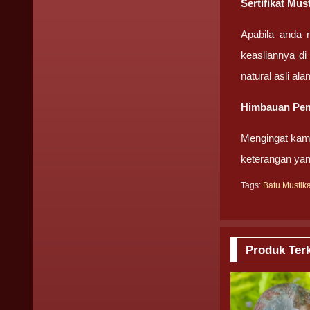
Sertifikat Mus
Apabila anda 
keasliannya di
natural asli ala
Himbauan Pem
Mengingat kami
keterangan yan
Tags:
Batu Mustika
Produk Terk