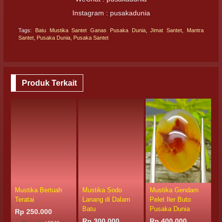
Instagram : pusakadunia
Tags:
Batu Mustika Santet Ganas Pusaka Dunia
,
Jimat Santet
,
Mantra
Santet
,
Pusaka Dunia
,
Pusaka Santet
Produk Terkait
Mustika Bertuah
Mustika Sodo
Mustika Gendam
B
Teratai
Lanang di Dalam
Pelet Iler Buto
K
Batu
Pusaka Dunia
Rp 250.000
R
Rp 300.000
Rp 400.000