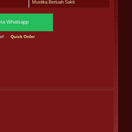
Mustika Bertuah Sakti
via Whatsapp
at!
Quick Order