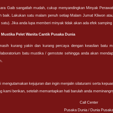
ara Gaib sangatlah mudah, cukup menyandingkan Minyak Perawa
bih baik. Lakukan satu malam penuh setiap Malam Jumat Kliwon ata
lah satu). Jika anda lupa memberi minyak tidak akan ada efek sampin
u Mustika Pelet Wanita Cantik Pusaka Dunia
masih kurang yakin dan kurang percaya dengan keaslian batu m
 laboratorium batu mustika / gemstote sehingga anda akan mendapa
m.
 mengutamakan kejujuran dan ingin menjalin silaturami serta kepua
g kami berikan, setelah memantapkan hati barulah anda meminangn
Call Center
Pusaka Dunia / Dunia Pusak