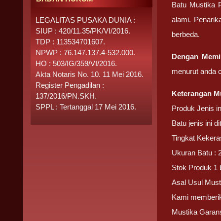
Batu Mustika P
alami. Penarik
LEGALITAS PUSAKA DUNIA :
SIUP : 420/11.35/PK/VI/2016.
berbeda.
TDP : 113534701607.
NPWP : 76.147.137.4-532.000.
Dengan Memil
HO : 503/IG/359/VI/2016.
menurut anda c
Akta Notaris No. 10. 11 Mei 2016.
Register Pengadilan :
Keterangan Mu
137/2016/PN.SKH.
SPPL : Tertanggal 17 Mei 2016.
Produk Jenis i
Batu jenis ini 
Tingkat Kekera
Ukuran Batu : 
Stok Produk 1 
Asal Usul Must
Kami memberika
Mustika Garans