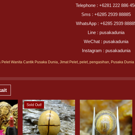
Telephone : +6281 222 886 45
Sms : +6285 2939 88885
WhatsApp : +6285 2939 8888
Line : pusakadunia
WeChat : pusakadunia
Instagram : pusakadunia
a Pelet Wanita Cantik Pusaka Dunia
,
Jimat Pelet
,
pelet
,
pengasihan
,
Pusaka Dunia
ait
Sold Out!