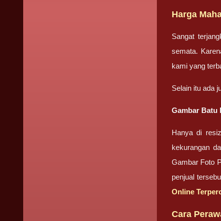
Harga Maha
Sangat terjan
semata. Karena
kami yang terb
Selain itu ada 
Gambar Batu M
Hanya di resi
kekurangan da
Gambar Foto Pr
penjual terseb
Online Terper
Cara Peraw