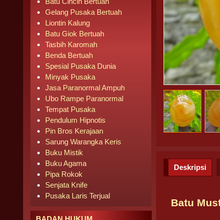
Batu Cincin Bertuah
Gelang Pusaka Bertuah
Liontin Kalung
Batu Giok Bertuah
Tasbih Karomah
Benda Bertuah
Spesial Pusaka Dunia
Minyak Pusaka
Jasa Paranormal Ampuh
Ubo Rampe Paranormal
Tempat Pusaka
Pendulum Hipnotis
Pin Bros Kerajaan
Sarung Warangka Keris
Buku Mistik
Buku Agama
Deskripsi
Pipa Rokok
Senjata Knife
Pusaka Laris Terjual
Batu Must
BADAN HUKUM