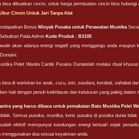
ga bisa dibuatkan cincin, untuk harga pembuatan cincin bisa hubung
Ukur Cincin Untuk Jari Tanpa Alat
endapatkan Bonus
Minyak Pusaka untuk Perawatan Mustika
Seca
, Sebutkan Pada Admin
Kode Produk : B3105
watir akan adanya energi negatif yang menggangu anda maupun ke
Duniaini.
stika Pelet Wanita Cantik Pusaka Duniatelah melalui ritual khusus 
ga bisa di wariskan ke anak, cucu, istri, saudara, kerabat, sahabat
alam hati dengan penuh keikhlasan dan ketulusan yang paling dalam
ntra yang harus dibaca untuk pemakaian Batu Mustika Pelet Wan
 tidak. Semua pusaka, mustika, keris pusaka di pusaka dunia tida
sudah efektif mempunyai kandungan energi bertuah sejak penar
ka menggunakan doa sesuai keyakinan anda.