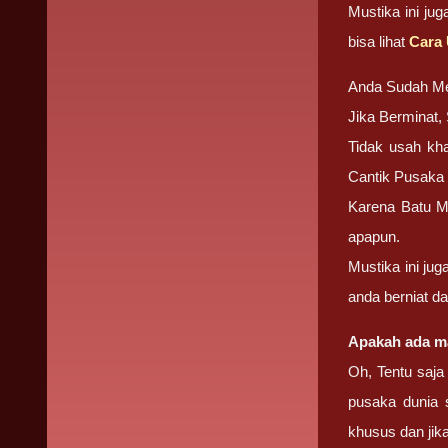
Mustika ini ju
bisa lihat
Cara 
Anda Sudah M
Jika Berminat
Tidak usah kha
Cantik Pusaka 
Karena Batu Mu
apapun.
Mustika ini ju
anda berniat d
Apakah ada ma
Oh, Tentu saja
pusaka dunia 
khusus dan ji