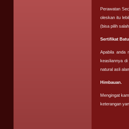
Perawatan Sec
oleskan itu le
(bisa pilih sa
Sertifikat Bat
Apabila anda 
keasliannya di
natural asli ala
Himbauan.
Mengingat kami
keterangan yan