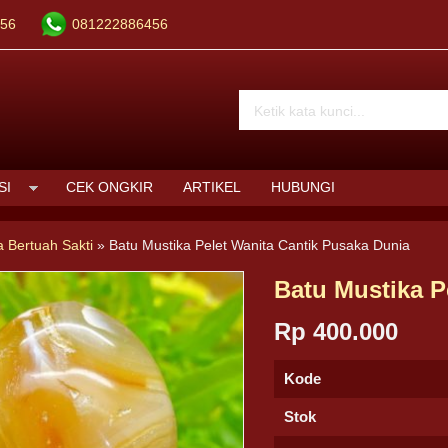
56
081222886456
SI
CEK ONGKIR
ARTIKEL
HUBUNGI
a Bertuah Sakti
»
Batu Mustika Pelet Wanita Cantik Pusaka Dunia
Batu Mustika P
Rp 400.000
Kode
Stok