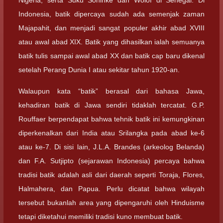
Nigeria, serta Suku Soninke dan Wolof di Senegal. Di
Indonesia, batik dipercaya sudah ada semenjak zaman
Majapahit, dan menjadi sangat populer akhir abad XVIII
atau awal abad XIX. Batik yang dihasilkan ialah semuanya
batik tulis sampai awal abad XX dan batik cap baru dikenal
setelah Perang Dunia I atau sekitar tahun 1920-an.
Walaupun kata “batik” berasal dari bahasa Jawa,
kehadiran batik di Jawa sendiri tidaklah tercatat. G.P.
Rouffaer berpendapat bahwa tehnik batik ini kemungkinan
diperkenalkan dari India atau Srilangka pada abad ke-6
atau ke-7. Di sisi lain, J.L.A. Brandes (arkeolog Belanda)
dan F.A. Sutjipto (sejarawan Indonesia) percaya bahwa
tradisi batik adalah asli dari daerah seperti Toraja, Flores,
Halmahera, dan Papua. Perlu dicatat bahwa wilayah
tersebut bukanlah area yang dipengaruhi oleh Hinduisme
tetapi diketahui memiliki tradisi kuno membuat batik.