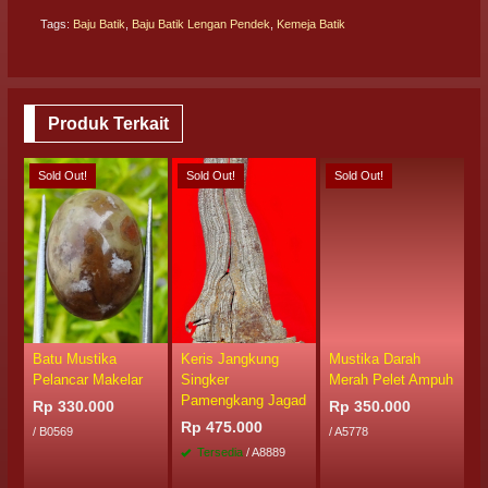
Tags:
Baju Batik
,
Baju Batik Lengan Pendek
,
Kemeja Batik
Produk Terkait
Sold Out!
Sold Out!
Sold Out!
S
Batu Mustika
Keris Jangkung
Mustika Darah
M
Pelancar Makelar
Singker
Merah Pelet Ampuh
L
Pamengkang Jagad
Rp 330.000
Rp 350.000
R
Rp 475.000
/ B0569
/ A5778
/
Tersedia
/ A8889