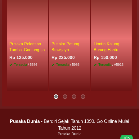
Pusaka Pelarisan
Pusaka Patung
Liontin Kalung
J
Tumbal Gantung Ijo
Brawijaya
Burung Hantu
S
D
Rp 125.000
Rp 225.000
Rp 150.000
R
Tersedia
/ 5586
Tersedia
/ 5986
Tersedia
/ A5913
Pusaka Dunia
- Berdiri Sejak Tahun 1990. Go Online Mulai
Tahun 2012
Pusaka Dunia