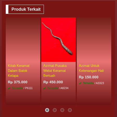
Produk Terkait
Kitab Keramat
Azimat Pusaka
Azimat Untuk
K
Dalam Batok
Welut Keramat
Ketenangan Hati
S
Kelapa
Bertuah
Rp 150.000
R
Rp 375.000
Rp 450.000
Tersedia
/ A3323
Tersedia
/ P6111
Tersedia
/ A8234